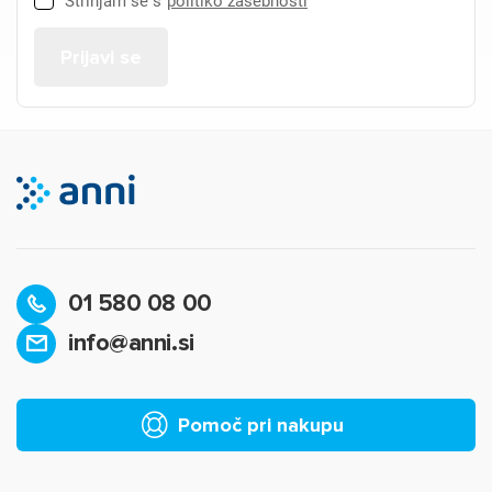
Strinjam se s
politiko zasebnosti
01 580 08 00
info@anni.si
Pomoč pri nakupu