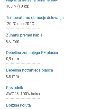
Največja natezna obremenitev
100 N (10 kg)
×
Prijava
Temperaturno območje delovanja
-20 °C do +70 °C
Za dodajanje na seznam želja morate biti prijavljeni.
Zunanji premer kabla
8.8 mm
Prijava
Prekliči
Debelina zunanjega PE plašča
0,9 mm
Debelina notranjega plašča
0,8 mm
Prevodnik
AWG23, 100% baker
Dolžina koluta