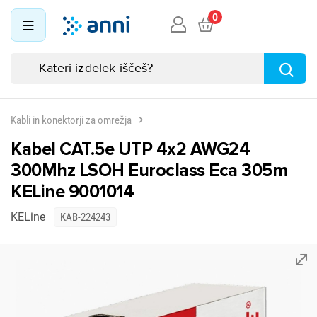
0
Kabli in konektorji za omrežja
Kabel CAT.5e UTP 4x2 AWG24
300Mhz LSOH Euroclass Eca 305m
KELine 9001014
KELine
KAB-224243