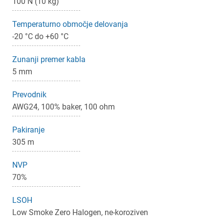
100 N (10 kg)
Temperaturno območje delovanja
-20 °C do +60 °C
×
Prijava
Zunanji premer kabla
5 mm
Za dodajanje na seznam želja morate biti prijavljeni.
Prevodnik
AWG24, 100% baker, 100 ohm
Prijava
Prekliči
Pakiranje
305 m
NVP
70%
LSOH
Low Smoke Zero Halogen, ne-koroziven