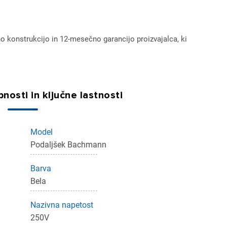
no konstrukcijo in 12-mesečno garancijo proizvajalca, ki
nosti in ključne lastnosti
Model
ijava
Podaljšek Bachmann
Barva
dodajanje na seznam želja morate biti prijavljeni.
Bela
Nazivna napetost
Prijava
rekliči
250V