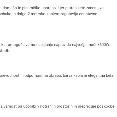
domačo in pisarniško uporabo, kjer potrebujete zanesljivo
o schuko in dolgo 2-metrsko kablem zagotavlja enostavno
A, kar omogoča varno napajanje naprav do največje moči 3600W.
torih.
prevodnost in odpornost na obrabo, barva kabla je elegantna bela,
ja varnost pri uporabi v notranjih prostorih in preprečuje poškodbe