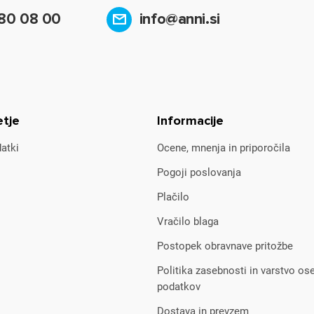
80 08 00
info@anni.si
etje
Informacije
atki
Ocene, mnenja in priporočila
Pogoji poslovanja
Plačilo
Vračilo blaga
Postopek obravnave pritožbe
Politika zasebnosti in varstvo os
podatkov
Dostava in prevzem