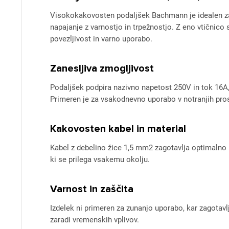
Visokokakovosten podaljšek Bachmann je idealen za 
napajanje z varnostjo in trpežnostjo. Z eno vtičnic
povezljivost in varno uporabo.
Zanesljiva zmogljivost
Podaljšek podpira nazivno napetost 250V in tok 16
Primeren je za vsakodnevno uporabo v notranjih pros
Kakovosten kabel in material
Kabel z debelino žice 1,5 mm2 zagotavlja optimalno 
ki se prilega vsakemu okolju.
Varnost in zaščita
Izdelek ni primeren za zunanjo uporabo, kar zagotavl
zaradi vremenskih vplivov.