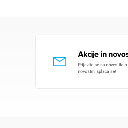
Akcije in novos
Prijavite se na obvestila o
novostih, splača se!