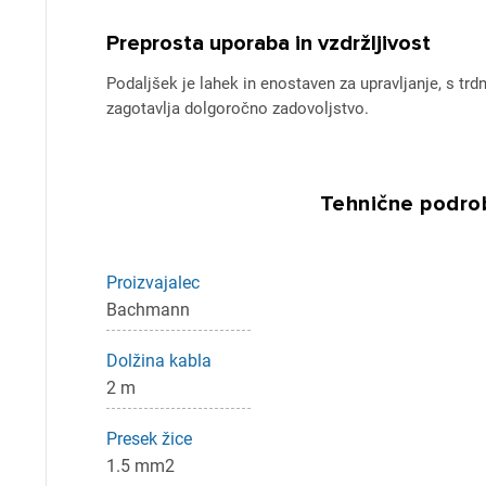
Preprosta uporaba in vzdržljivost
Podaljšek je lahek in enostaven za upravljanje, s trd
zagotavlja dolgoročno zadovoljstvo.
Tehnične podrob
Proizvajalec
Pr
Bachmann
Dolžina kabla
Za 
2 m
Presek žice
P
1.5 mm2