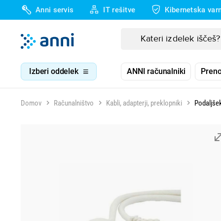
Anni servis
IT rešitve
Kibernetska var
Izberi oddelek
ANNI računalniki
Preno
Domov
Računalništvo
Kabli, adapterji, preklopniki
Podaljše