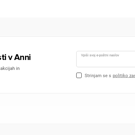
ti v Anni
Vpiši svoj e-poštni naslov
 akcijah in
Strinjam se s
politiko z