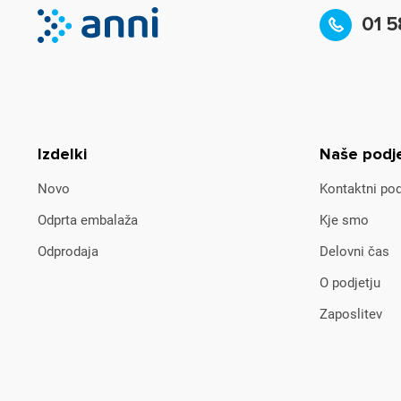
01 5
Izdelki
Naše podj
Novo
Kontaktni pod
Odprta embalaža
Kje smo
Odprodaja
Delovni čas
O podjetju
Zaposlitev