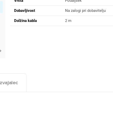
Vrsta
Podaljšek
Dobavljivost
Na zalogi pri dobavitelju
Dolžina kabla
2 m
zvajalec