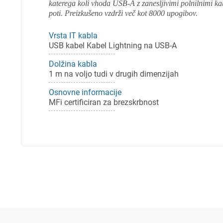
katerega koli vhoda USB-A z zanesljivimi polnilnimi kabl
poti. Preizkušeno vzdrži več kot 8000 upogibov.
Vrsta IT kabla
USB kabel Kabel Lightning na USB-A
Dolžina kabla
1 m na voljo tudi v drugih dimenzijah
Osnovne informacije
MFi certificiran za brezskrbnost
Pr
Za 
P