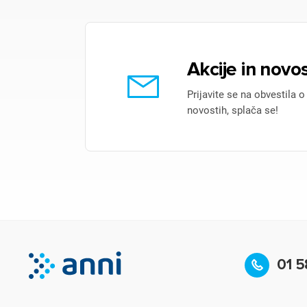
Akcije in novos
Prijavite se na obvestila o
novostih, splača se!
01 5