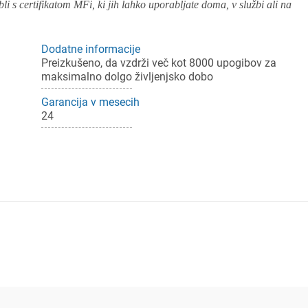
i s certifikatom MFi, ki jih lahko uporabljate doma, v službi ali na
Dodatne informacije
Preizkušeno, da vzdrži več kot 8000 upogibov za
maksimalno dolgo življenjsko dobo
Garancija v mesecih
24
ijava
dodajanje na seznam želja morate biti prijavljeni.
Prijava
rekliči