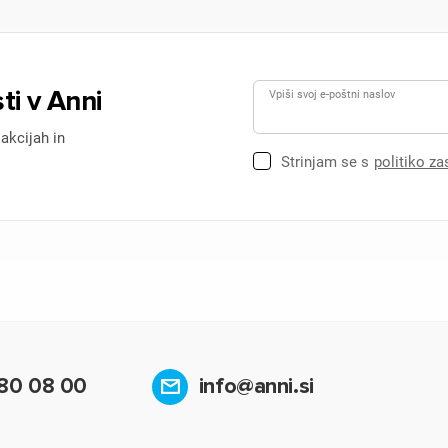
ti v Anni
Vpiši svoj e-poštni naslov
 akcijah in
Strinjam se s
politiko z
80 08 00
info@anni.si