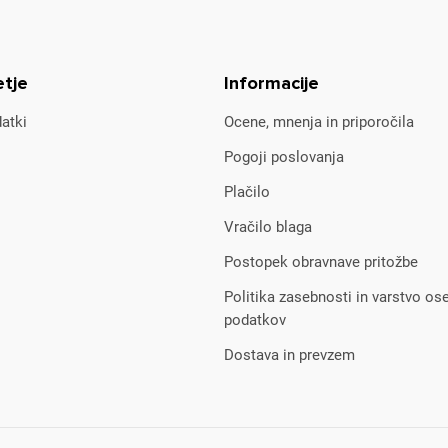
etje
Informacije
atki
Ocene, mnenja in priporočila
Pogoji poslovanja
Plačilo
Vračilo blaga
Postopek obravnave pritožbe
Politika zasebnosti in varstvo os
podatkov
Dostava in prevzem