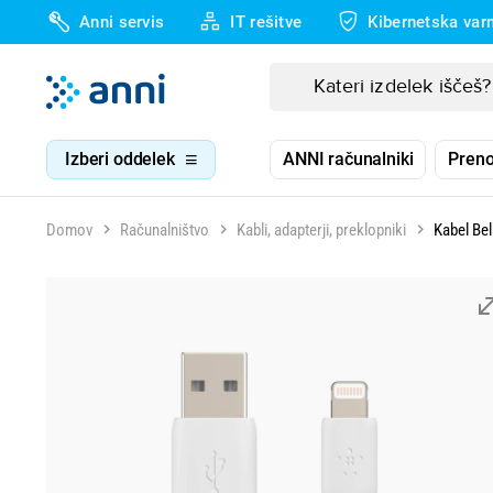
Anni servis
IT rešitve
Kibernetska var
Izberi oddelek
ANNI računalniki
Preno
Domov
Računalništvo
Kabli, adapterji, preklopniki
Kabel Be