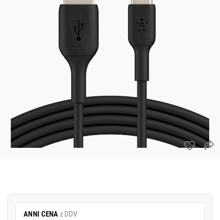
ANNI CENA
z DDV