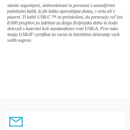
stanite napolnjeni, sinhronizirani in povezani z zanesljivimi
polnilnimi kabli, ki jih lahko uporabljate doma, v avtu ali v
pisarni. Ti kabli USB-C ™ so preizkušeni, da prenesejo več kot
8.000 pregibov,so izdelani za dolgo življenjsko dobo in bodo
delovali s katerimi koli standardnimi vrati USB-A. Prav tako
imajo USB-IF certifikat za varno in brezhibno delovanje vseh
vaših naprav.
×
Prijava
Za dodajanje na seznam želja morate biti prijavljeni.