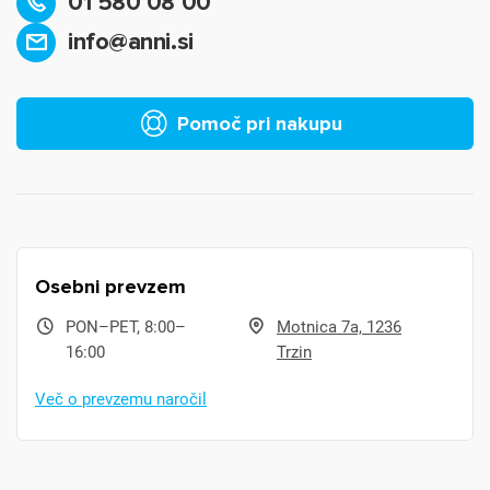
01 580 08 00
info@anni.si
Pomoč pri nakupu
Osebni prevzem
PON–PET, 8:00–
Motnica 7a, 1236
16:00
Trzin
Več o prevzemu naročil