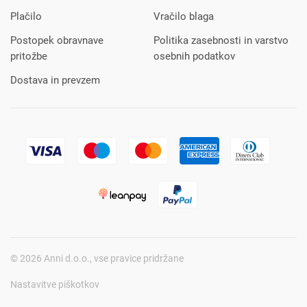
Plačilo
Vračilo blaga
Postopek obravnave
Politika zasebnosti in varstvo
pritožbe
osebnih podatkov
Dostava in prevzem
© 2026 Anni d.o.o., vse pravice pridržane
Nastavitve piškotkov