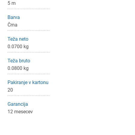
5 m
×
Prijava
Barva
Črna
Za dodajanje na seznam želja morate biti prijavljeni.
Teža neto
0.0700 kg
Prijava
Prekliči
Teža bruto
0.0800 kg
Pakiranje v kartonu
20
Garancija
12 mesecev