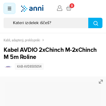
0
Kabli, adapterji, preklopniki
Kabel AVDIO 2xChinch M-2xChinch
M 5m Roline
KAB-AVD8505054