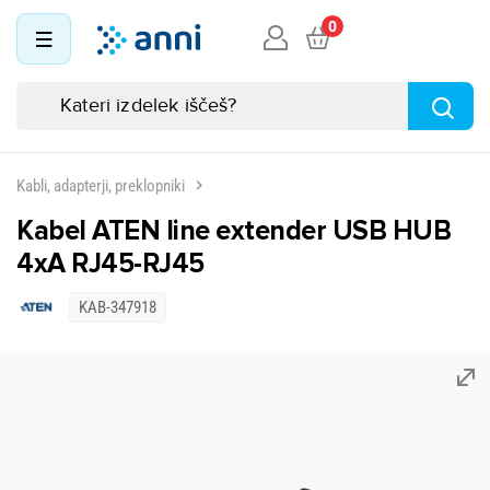
0
Kabli, adapterji, preklopniki
Kabel ATEN line extender USB HUB
4xA RJ45-RJ45
KAB-347918