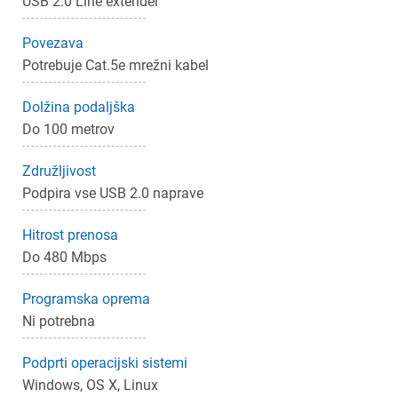
USB 2.0 Line extender
×
Prijava
Povezava
Potrebuje Cat.5e mrežni kabel
Za dodajanje na seznam želja morate biti prijavljeni.
Dolžina podaljška
Do 100 metrov
Prijava
Prekliči
Združljivost
Podpira vse USB 2.0 naprave
Hitrost prenosa
Do 480 Mbps
Programska oprema
Ni potrebna
Podprti operacijski sistemi
Windows, OS X, Linux