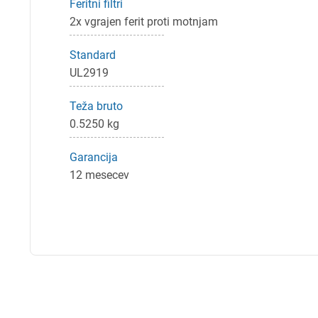
Feritni filtri
2x vgrajen ferit proti motnjam
Standard
UL2919
Teža bruto
0.5250 kg
Garancija
12 mesecev