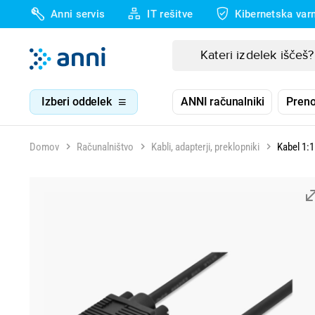
Anni servis
IT rešitve
Kibernetska var
Izberi oddelek
ANNI računalniki
Preno
Domov
Računalništvo
Kabli, adapterji, preklopniki
Kabel 1: