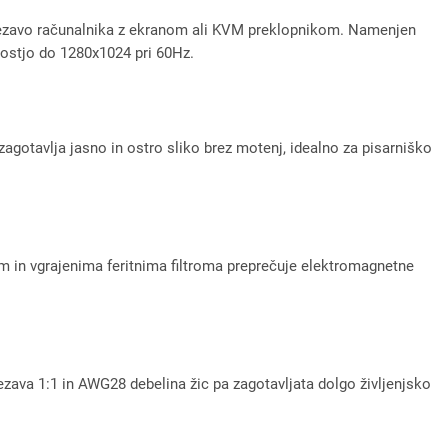
ezavo računalnika z ekranom ali KVM preklopnikom. Namenjen
ivostjo do 1280x1024 pri 60Hz.
zagotavlja jasno in ostro sliko brez motenj, idealno za pisarniško
 in vgrajenima feritnima filtroma preprečuje elektromagnetne
zava 1:1 in AWG28 debelina žic pa zagotavljata dolgo življenjsko