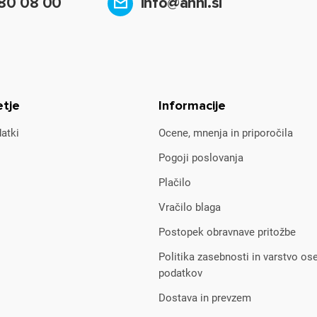
80 08 00
info@anni.si
etje
Informacije
atki
Ocene, mnenja in priporočila
Pogoji poslovanja
Plačilo
Vračilo blaga
Postopek obravnave pritožbe
Politika zasebnosti in varstvo os
podatkov
Dostava in prevzem