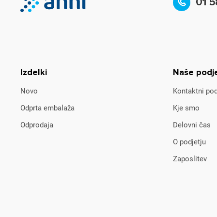
01 5
Izdelki
Naše podj
Novo
Kontaktni pod
Odprta embalaža
Kje smo
Odprodaja
Delovni čas
O podjetju
Zaposlitev