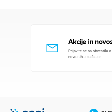
Akcije in novos
Prijavite se na obvestila o
novostih, splača se!