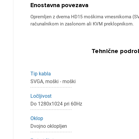
Enostavna povezava
Opremljen z dvema HD15 moškima vmesnikoma (SVG
računalnikom in zaslonom ali KVM preklopnikom.
Tehnične podrob
Tip kabla
SVGA, moški - moški
Pr
Ločljivost
Za 
Do 1280x1024 pri 60Hz
Oklop
Dvojno oklopljen
P