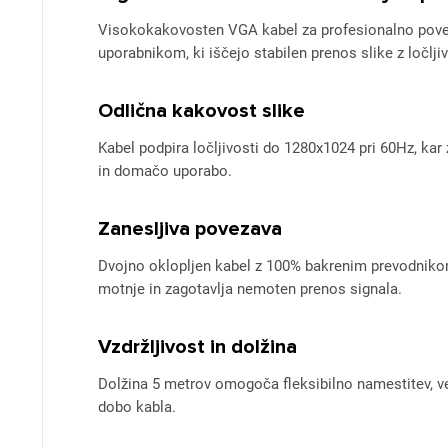
Visokokakovosten VGA kabel za profesionalno pov
uporabnikom, ki iščejo stabilen prenos slike z ločlj
Odlična kakovost slike
Kabel podpira ločljivosti do 1280x1024 pri 60Hz, kar 
in domačo uporabo.
Zanesljiva povezava
Dvojno oklopljen kabel z 100% bakrenim prevodnikom
motnje in zagotavlja nemoten prenos signala.
Vzdržljivost in dolžina
Dolžina 5 metrov omogoča fleksibilno namestitev, ve
dobo kabla.