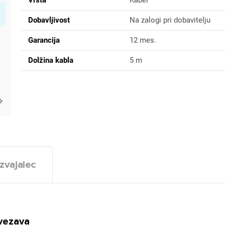
Dobavljivost
Na zalogi pri dobavitelju
Garancija
12 mes.
Dolžina kabla
5 m
zvajalec
ovezava