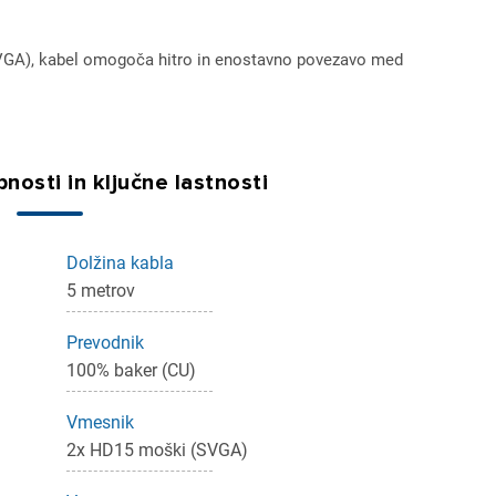
A), kabel omogoča hitro in enostavno povezavo med
nosti in ključne lastnosti
Dolžina kabla
5 metrov
ijava
Prevodnik
dodajanje na seznam želja morate biti prijavljeni.
100% baker (CU)
Vmesnik
2x HD15 moški (SVGA)
Prijava
rekliči