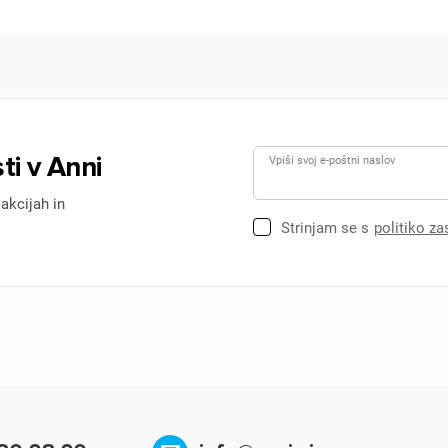
ti v Anni
Vpiši svoj e-poštni naslov
 akcijah in
Strinjam se s
politiko z