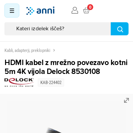
0
Kabli, adapterji, preklopniki
HDMI kabel z mrežno povezavo kotni
5m 4K vijola Delock 8530108
KAB-224402