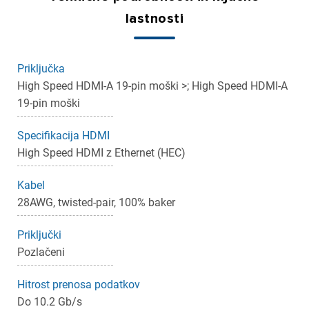
lastnosti
Priključka
High Speed HDMI-A 19-pin moški >; High Speed HDMI-A
19-pin moški
Specifikacija HDMI
High Speed HDMI z Ethernet (HEC)
Kabel
28AWG, twisted-pair, 100% baker
Priključki
Pozlačeni
Hitrost prenosa podatkov
Do 10.2 Gb/s