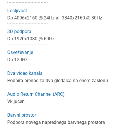
Ločljivost
Do 4096x2160 @ 24Hz ali 3840x2160 @ 30Hz
×
Prijava
3D podpora
Do 1920x1080 @ 60Hz
Za dodajanje na seznam želja morate biti prijavljeni.
Osveževanje
Do 120Hz
Prijava
Prekliči
Dva video kanala
Podpira prenos za dva gledalca na enem zaslonu
Audio Return Channel (ARC)
Vključen
Barvni prostor
Podpora novega naprednega barvnega prostora