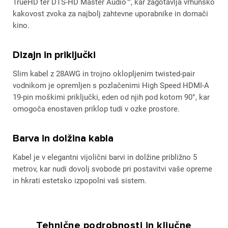
TrueHD ter DTS-HD Master Audio™, kar zagotavlja vrhunsko
kakovost zvoka za najbolj zahtevne uporabnike in domači
kino.
Dizajn in priključki
Slim kabel z 28AWG in trojno oklopljenim twisted-pair
vodnikom je opremljen s pozlačenimi High Speed HDMI-A
19-pin moškimi priključki, eden od njih pod kotom 90°, kar
omogoča enostaven priklop tudi v ozke prostore.
Barva in dolžina kabla
Kabel je v elegantni vijolični barvi in dolžine približno 5
metrov, kar nudi dovolj svobode pri postavitvi vaše opreme
in hkrati estetsko izpopolni vaš sistem.
Tehnične podrobnosti in ključne