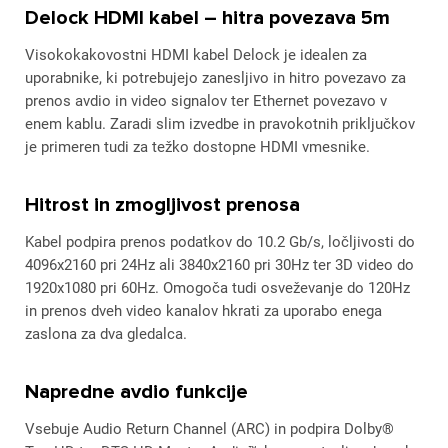
Delock HDMI kabel – hitra povezava 5m
Visokokakovostni HDMI kabel Delock je idealen za
uporabnike, ki potrebujejo zanesljivo in hitro povezavo za
prenos avdio in video signalov ter Ethernet povezavo v
enem kablu. Zaradi slim izvedbe in pravokotnih priključkov
je primeren tudi za težko dostopne HDMI vmesnike.
Hitrost in zmogljivost prenosa
Kabel podpira prenos podatkov do 10.2 Gb/s, ločljivosti do
4096x2160 pri 24Hz ali 3840x2160 pri 30Hz ter 3D video do
1920x1080 pri 60Hz. Omogoča tudi osveževanje do 120Hz
in prenos dveh video kanalov hkrati za uporabo enega
zaslona za dva gledalca.
Napredne avdio funkcije
Vsebuje Audio Return Channel (ARC) in podpira Dolby®