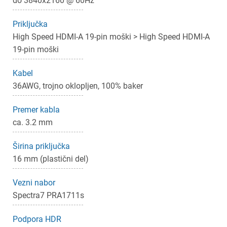
do 3840x2160 @ 60Hz
Priključka
High Speed HDMI-A 19-pin moški > High Speed HDMI-A
19-pin moški
Kabel
36AWG, trojno oklopljen, 100% baker
×
Premer kabla
Prijava
ca. 3.2 mm
Za dodajanje na seznam želja morate biti prijavljeni.
Širina priključka
16 mm (plastični del)
Vezni nabor
Prijava
Prekliči
Spectra7 PRA1711s
Podpora HDR