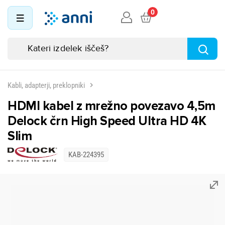
0
Kabli, adapterji, preklopniki
HDMI kabel z mrežno povezavo 4,5m
Delock črn High Speed Ultra HD 4K
Slim
KAB-224395