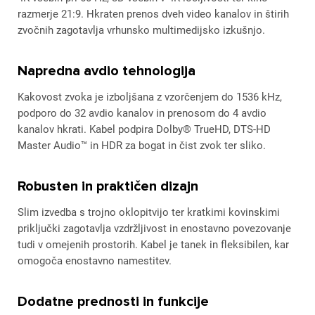
razmerje 21:9. Hkraten prenos dveh video kanalov in štirih
zvočnih zagotavlja vrhunsko multimedijsko izkušnjo.
Napredna avdio tehnologija
Kakovost zvoka je izboljšana z vzorčenjem do 1536 kHz,
podporo do 32 avdio kanalov in prenosom do 4 avdio
kanalov hkrati. Kabel podpira Dolby® TrueHD, DTS-HD
Master Audio™ in HDR za bogat in čist zvok ter sliko.
Robusten in praktičen dizajn
Slim izvedba s trojno oklopitvijo ter kratkimi kovinskimi
priključki zagotavlja vzdržljivost in enostavno povezovanje
tudi v omejenih prostorih. Kabel je tanek in fleksibilen, kar
omogoča enostavno namestitev.
Dodatne prednosti in funkcije