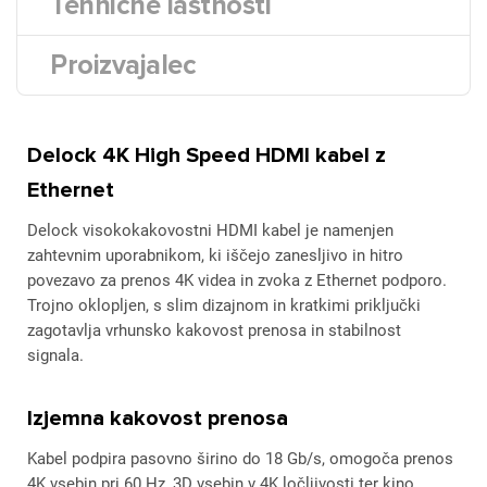
Tehnične lastnosti
Proizvajalec
Delock 4K High Speed HDMI kabel z
Ethernet
Delock visokokakovostni HDMI kabel je namenjen
zahtevnim uporabnikom, ki iščejo zanesljivo in hitro
povezavo za prenos 4K videa in zvoka z Ethernet podporo.
Trojno oklopljen, s slim dizajnom in kratkimi priključki
zagotavlja vrhunsko kakovost prenosa in stabilnost
signala.
Izjemna kakovost prenosa
Kabel podpira pasovno širino do 18 Gb/s, omogoča prenos
4K vsebin pri 60 Hz, 3D vsebin v 4K ločljivosti ter kino