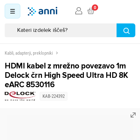
0
Kabli, adapterji, preklopniki
HDMI kabel z mrežno povezavo 1m
Delock črn High Speed Ultra HD 8K
eARC 8530116
KAB-224392