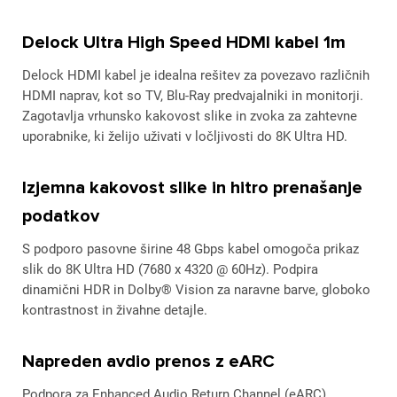
Delock Ultra High Speed HDMI kabel 1m
Delock HDMI kabel je idealna rešitev za povezavo različnih
HDMI naprav, kot so TV, Blu-Ray predvajalniki in monitorji.
Zagotavlja vrhunsko kakovost slike in zvoka za zahtevne
uporabnike, ki želijo uživati v ločljivosti do 8K Ultra HD.
Izjemna kakovost slike in hitro prenašanje
podatkov
S podporo pasovne širine 48 Gbps kabel omogoča prikaz
slik do 8K Ultra HD (7680 x 4320 @ 60Hz). Podpira
dinamični HDR in Dolby® Vision za naravne barve, globoko
kontrastnost in živahne detajle.
Napreden avdio prenos z eARC
Podpora za Enhanced Audio Return Channel (eARC)