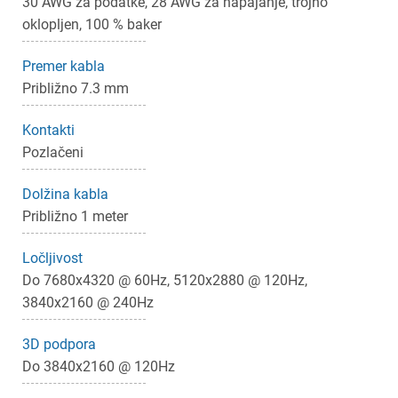
30 AWG za podatke, 28 AWG za napajanje, trojno
oklopljen, 100 % baker
Premer kabla
Približno 7.3 mm
Kontakti
Pozlačeni
Dolžina kabla
Približno 1 meter
×
Ločljivost
Prijava
Do 7680x4320 @ 60Hz, 5120x2880 @ 120Hz,
3840x2160 @ 240Hz
Za dodajanje na seznam želja morate biti prijavljeni.
3D podpora
Do 3840x2160 @ 120Hz
Prijava
Prekliči