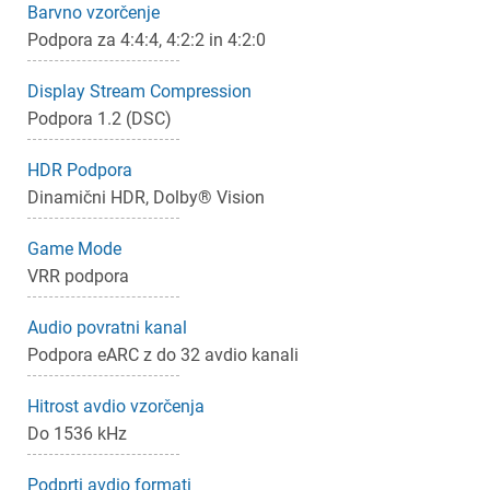
Barvno vzorčenje
Podpora za 4:4:4, 4:2:2 in 4:2:0
Display Stream Compression
Podpora 1.2 (DSC)
HDR Podpora
Dinamični HDR, Dolby® Vision
Game Mode
VRR podpora
Audio povratni kanal
Podpora eARC z do 32 avdio kanali
Hitrost avdio vzorčenja
Do 1536 kHz
Podprti avdio formati