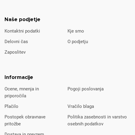
Naše podjetje
Kontaktni podatki
Kje smo
Delovni čas
O podjetju
Zaposlitev
Informacije
Ocene, mnenja in
Pogoji poslovanja
priporočila
Plačilo
Vračilo blaga
Postopek obravnave
Politika zasebnosti in varstvo
pritožbe
osebnih podatkov
Dostava in prevzem