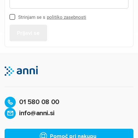
Strinjam se s
politiko zasebnosti
01 580 08 00
info@anni.si
Pomoč pri nakupu