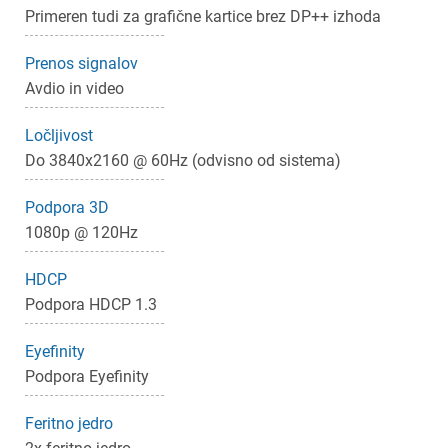
Primeren tudi za grafične kartice brez DP++ izhoda
×
Prijava
Prenos signalov
Avdio in video
Za dodajanje na seznam želja morate biti prijavljeni.
Ločljivost
Do 3840x2160 @ 60Hz (odvisno od sistema)
Prijava
Prekliči
Podpora 3D
1080p @ 120Hz
HDCP
Podpora HDCP 1.3
Eyefinity
Podpora Eyefinity
Feritno jedro