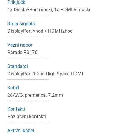
Priključki
1x DisplayPort moški, 1x HDMI-A moški
Smer signala
DisplayPort vhod > HDMI izhod
Vezni nabor
Parade PS176
Standardi
DisplayPort 1.2 in High Speed HDMI
Kabel
28AWG, premer ca. 7.2mm
Kontakti
Pozlačeni kontakti
Aktivni kabel