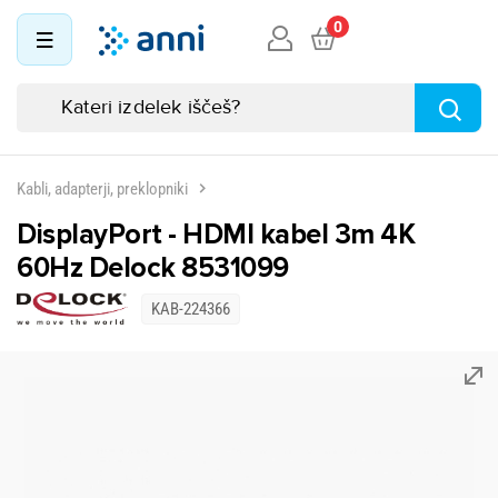
0
Kabli, adapterji, preklopniki
DisplayPort - HDMI kabel 3m 4K
60Hz Delock 8531099
KAB-224366