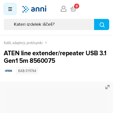
0
Kabli, adapterji, preklopniki
ATEN line extender/repeater USB 3.1
Gen1 5m 8560075
KAB-319764