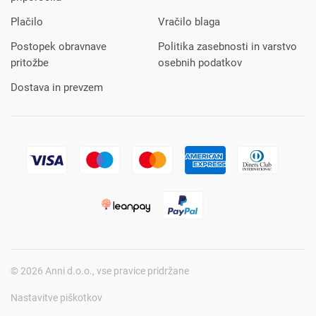
Plačilo
Vračilo blaga
Postopek obravnave
Politika zasebnosti in varstvo
pritožbe
osebnih podatkov
Dostava in prevzem
© 2026 Anni d.o.o., vse pravice pridržane
Nastavitve piškotkov