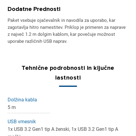
Dodatne Prednosti
Paket vsebuje ojačevalnik in navodila za uporabo, kar
zagotavlja hitro namestitev. Priklop je primeren za naprave
z največ 1.2 m dolgim kablom, kar povečuje možnost
uporabe različnih USB naprav.
Tehnične podrobnosti in ključne
lastnosti
Dolžina kabla
×
5 m
Prijava
USB vmesnik
Za dodajanje na seznam želja morate biti prijavljeni.
1x USB 3.2 Gen1 tip A ženski, 1x USB 3.2 Gen1 tip A