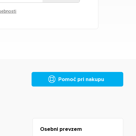
asebnosti
Pomoč pri nakupu
Osebni prevzem