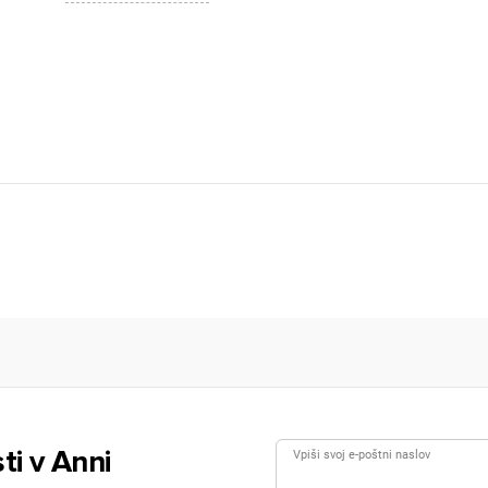
ti v Anni
Vpiši svoj e-poštni naslov