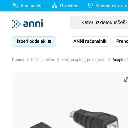
Anni servis
IT rešitve
Kibernetska var
Izberi oddelek
ANNI računalniki
Preno
Domov
Računalništvo
Kabli, adapterji, preklopniki
Adapter 