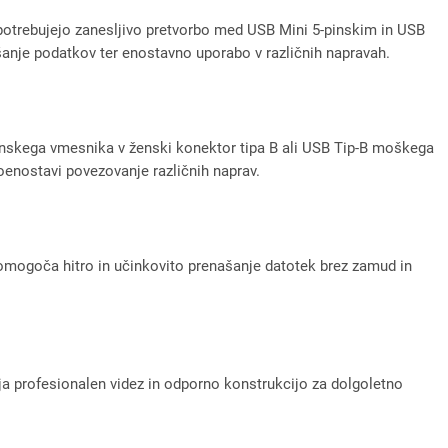
 potrebujejo zanesljivo pretvorbo med USB Mini 5-pinskim in USB
anje podatkov ter enostavno uporabo v različnih napravah.
skega vmesnika v ženski konektor tipa B ali USB Tip-B moškega
oenostavi povezovanje različnih naprav.
omogoča hitro in učinkovito prenašanje datotek brez zamud in
vlja profesionalen videz in odporno konstrukcijo za dolgoletno