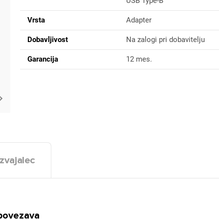
USB Type-B
Vrsta
Adapter
Dobavljivost
Na zalogi pri dobavitelju
Garancija
12 mes.
zvajalec
 povezava