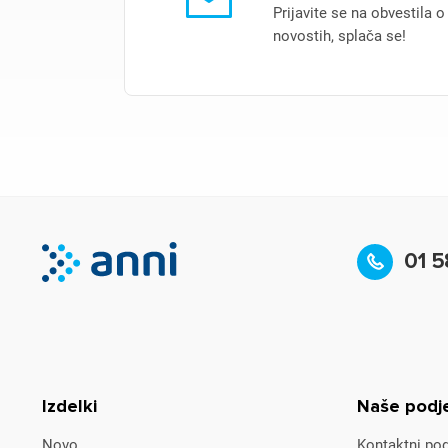
Prijavite se na obvestila o
novostih, splača se!
01 5
Izdelki
Naše podj
Novo
Kontaktni pod