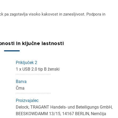
ck pa zagotavlja visoko kakovost in zanesljivost. Podpora in
nosti in ključne lastnosti
ijava
dodajanje na seznam želja morate biti prijavljeni.
Priključek 2
1 x USB 2.0 tip B ženski
Barva
Prijava
rekliči
Črna
Proizvajalec
Delock, TRAGANT Handels- und Beteiligungs GmbH,
BEESKOWDAMM 13/15, 14167 BERLIN, Nemčija