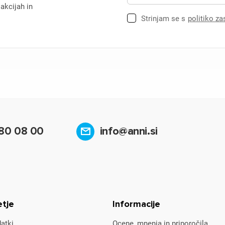
 akcijah in
Strinjam se s
politiko z
80 08 00
info@anni.si
etje
Informacije
atki
Ocene, mnenja in priporočila