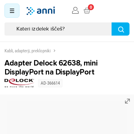
0
Kabli, adapterji, preklopniki
Adapter Delock 62638, mini
DisplayPort na DisplayPort
AD-366614