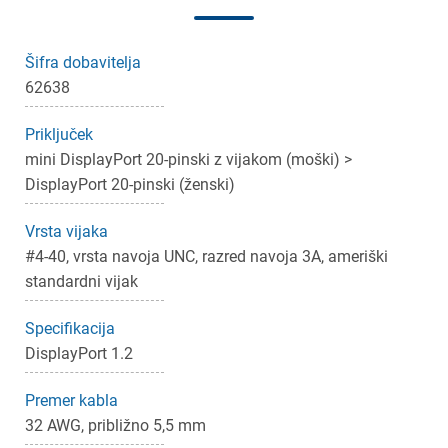
Šifra dobavitelja
62638
Priključek
mini DisplayPort 20-pinski z vijakom (moški) >
DisplayPort 20-pinski (ženski)
Vrsta vijaka
#4-40, vrsta navoja UNC, razred navoja 3A, ameriški
standardni vijak
×
Prijava
Specifikacija
DisplayPort 1.2
Za dodajanje na seznam želja morate biti prijavljeni.
Premer kabla
32 AWG, približno 5,5 mm