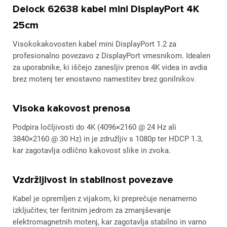
Delock 62638 kabel mini DisplayPort 4K
25cm
Visokokakovosten kabel mini DisplayPort 1.2 za
profesionalno povezavo z DisplayPort vmesnikom. Idealen
za uporabnike, ki iščejo zanesljiv prenos 4K videa in avdia
brez motenj ter enostavno namestitev brez gonilnikov.
Visoka kakovost prenosa
Podpira ločljivosti do 4K (4096×2160 @ 24 Hz ali
3840×2160 @ 30 Hz) in je združljiv s 1080p ter HDCP 1.3,
kar zagotavlja odlično kakovost slike in zvoka.
Vzdržljivost in stabilnost povezave
Kabel je opremljen z vijakom, ki preprečuje nenamerno
izključitev, ter feritnim jedrom za zmanjševanje
elektromagnetnih motenj, kar zagotavlja stabilno in varno