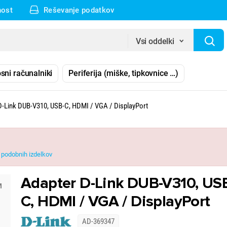
nost
Reševanje podatkov
Vsi oddelki
sni računalniki
Periferija (miške, tipkovnice …)
D-Link DUB-V310, USB-C, HDMI / VGA / DisplayPort
podobnih izdelkov
Adapter D-Link DUB-V310, US
C, HDMI / VGA / DisplayPort
AD-369347