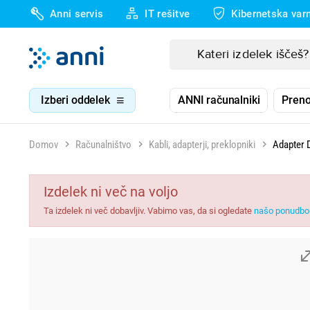
Anni servis
IT rešitve
Kibernetska var
Izberi oddelek
ANNI računalniki
Preno
Domov
Računalništvo
Kabli, adapterji, preklopniki
Adapter 
Izdelek ni več na voljo
Ta izdelek ni več dobavljiv. Vabimo vas, da si ogledate
našo ponudbo 