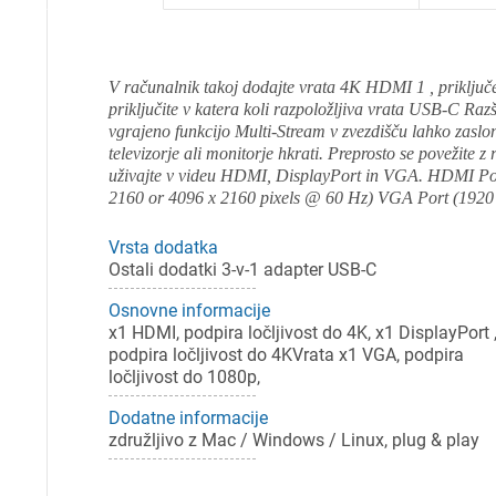
V računalnik takoj dodajte vrata 4K HDMI 1 , priključ
priključite v katera koli razpoložljiva vrata USB-C Razši
vgrajeno funkcijo Multi-Stream v zvezdišču lahko zaslon
televizorje ali monitorje hkrati. Preprosto se povežite 
uživajte v videu HDMI, DisplayPort in VGA. HDMI Por
2160 or 4096 x 2160 pixels @ 60 Hz) VGA Port (1920 
Vrsta dodatka
Ostali dodatki 3-v-1 adapter USB-C
Osnovne informacije
x1 HDMI, podpira ločljivost do 4K, x1 DisplayPort ,
podpira ločljivost do 4KVrata x1 VGA, podpira
Pr
ločljivost do 1080p,
Dodatne informacije
Za 
združljivo z Mac / Windows / Linux, plug & play