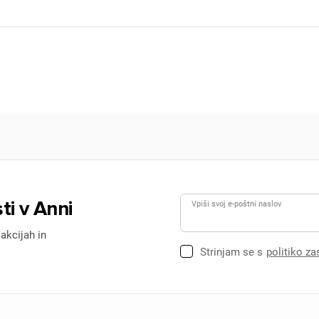
Prijava
rekliči
ti v Anni
Vpiši svoj e-poštni naslov
 akcijah in
Strinjam se s
politiko z