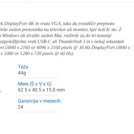
ek DisplayPort 4K in vrata VGA, tako da zvezdišče preprosto
rite zaslon prenosnika na televizor ali monitor, kjer koli že ste. Z
 Windows ali zrcalite zaslon Mac razširite za do tri zunanje
z razpoložljivimi vrati USB-C ali Thunderbolt 3 in v nekaj sekundah
t (3840 x 2160 or 4096 x 2160 pixels @ 30 Hz DisplayPort (3840 x
x 1080 or 1280 x 720 pixels @ 60 Hz)
Teža
44g
Mere (Š x V x G)
,
62.5 x 40.5 x 15.0 mm
ijava
Garancija v mesecih
24
dodajanje na seznam želja morate biti prijavljeni.