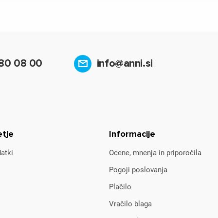
80 08 00
info@anni.si
etje
Informacije
atki
Ocene, mnenja in priporočila
Pogoji poslovanja
Plačilo
Vračilo blaga