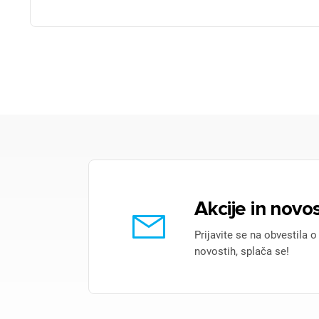
P
Akcije in novos
Prijavite se na obvestila o
novostih, splača se!