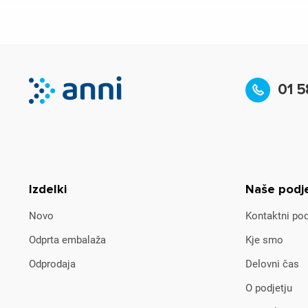
01 5
Izdelki
Naše podj
Novo
Kontaktni pod
Odprta embalaža
Kje smo
Odprodaja
Delovni čas
O podjetju