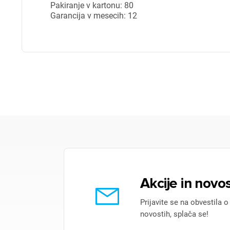
Pakiranje v kartonu: 80
Garancija v mesecih: 12
P
Akcije in novos
Prijavite se na obvestila o
novostih, splača se!