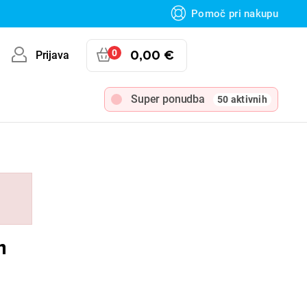
Pomoč pri nakupu
0
0,00 €
Prijava
Super ponudba
50 aktivnih
m