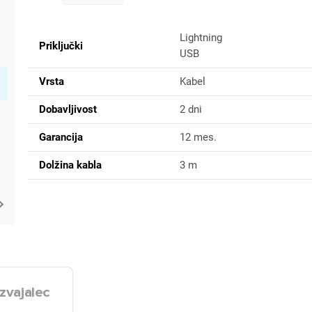
Lightning
Priključki
USB
Vrsta
Kabel
Dobavljivost
2 dni
Garancija
12 mes.
Dolžina kabla
3 m
zvajalec