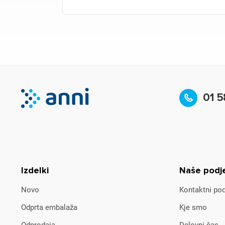
01 5
Izdelki
Naše podj
Novo
Kontaktni pod
Odprta embalaža
Kje smo