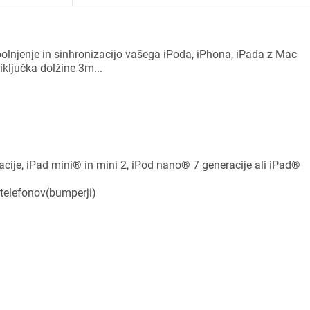
polnjenje in sinhronizacijo vašega iPoda, iPhona, iPada z Mac
ključka dolžine 3m...
cije, iPad mini® in mini 2, iPod nano® 7 generacije ali iPad®
 telefonov(bumperji)
ijava
dodajanje na seznam želja morate biti prijavljeni.