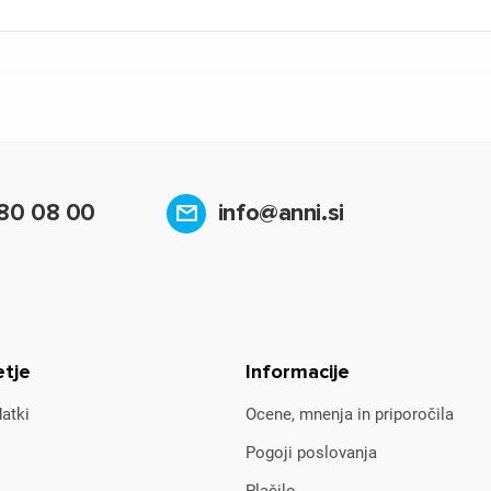
80 08 00
info@anni.si
etje
Informacije
atki
Ocene, mnenja in priporočila
Pogoji poslovanja