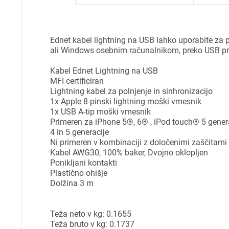
Ednet kabel lightning na USB lahko uporabite za 
ali Windows osebnim računalnikom, preko USB pri
Kabel Ednet Lightning na USB
MFI certificiran
Lightning kabel za polnjenje in sinhronizacijo
1x Apple 8-pinski lightning moški vmesnik
1x USB A-tip moški vmesnik
Primeren za iPhone 5®, 6® , iPod touch® 5 genera
4 in 5 generacije
Ni primeren v kombinaciji z določenimi zaščitami
Kabel AWG30, 100% baker, Dvojno oklopljen
Ponikljani kontakti
Plastično ohišje
Dolžina 3 m
Pr
Teža neto v kg: 0.1655
Za 
Teža bruto v kg: 0.1737