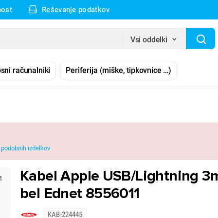
nost
Reševanje podatkov
Vsi oddelki
sni računalniki
Periferija (miške, tipkovnice …)
podobnih izdelkov
Kabel Apple USB/Lightning 3
bel Ednet 8556011
KAB-224445