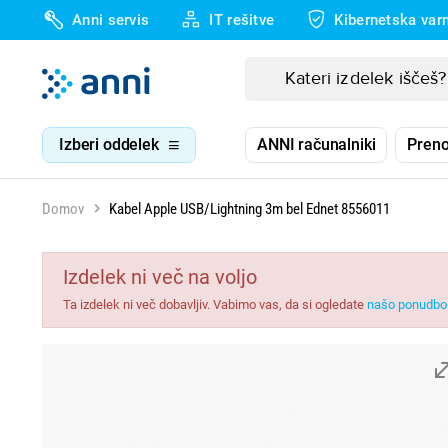
Anni servis
IT rešitve
Kibernetska var
Izberi oddelek
ANNI računalniki
Preno
Domov
Kabel Apple USB/Lightning 3m bel Ednet 8556011
Izdelek ni več na voljo
Ta izdelek ni več dobavljiv. Vabimo vas, da si ogledate
našo ponudbo 