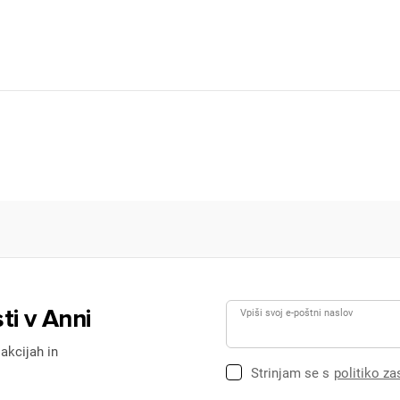
Prijava
rekliči
ti v Anni
Vpiši svoj e-poštni naslov
 akcijah in
Strinjam se s
politiko z