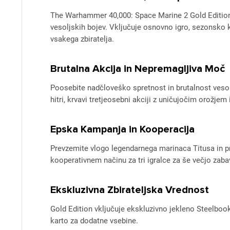
The Warhammer 40,000: Space Marine 2 Gold Edition 
vesoljskih bojev. Vključuje osnovno igro, sezonsko k
vsakega zbiratelja.
Brutalna Akcija in Nepremagljiva Moč
Poosebite nadčloveško spretnost in brutalnost vesol
hitri, krvavi tretjeosebni akciji z uničujočim orožj
Epska Kampanja in Kooperacija
Prevzemite vlogo legendarnega marinaca Titusa in pr
kooperativnem načinu za tri igralce za še večjo zaba
Ekskluzivna Zbirateljska Vrednost
Gold Edition vključuje ekskluzivno jekleno Steelbook®
karto za dodatne vsebine.