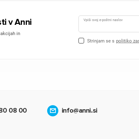
ti v Anni
Vpiši svoj e-poštni naslov
 akcijah in
Strinjam se s
politiko z
80 08 00
info@anni.si