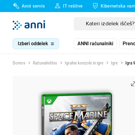
Anni servis
IT rešitve
Kibernetska var
Izberi oddelek
ANNI računalniki
Preno
Domov
Računalništvo
Igralne konzole in igre
Igre
Igra 