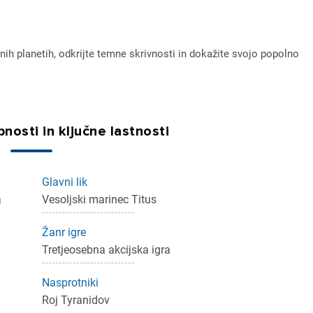
nih planetih, odkrijte temne skrivnosti in dokažite svojo popolno
nosti in ključne lastnosti
ijava
Glavni lik
dodajanje na seznam želja morate biti prijavljeni.
a
Vesoljski marinec Titus
Žanr igre
Tretjeosebna akcijska igra
Prijava
rekliči
Nasprotniki
Roj Tyranidov