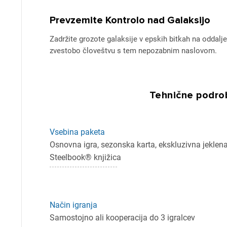
Prevzemite Kontrolo nad Galaksijo
Zadržite grozote galaksije v epskih bitkah na oddalje
zvestobo človeštvu s tem nepozabnim naslovom.
Tehnične podrob
Pr
Vsebina paketa
Za 
Osnovna igra, sezonska karta, ekskluzivna jeklen
Steelbook® knjižica
P
Način igranja
Samostojno ali kooperacija do 3 igralcev