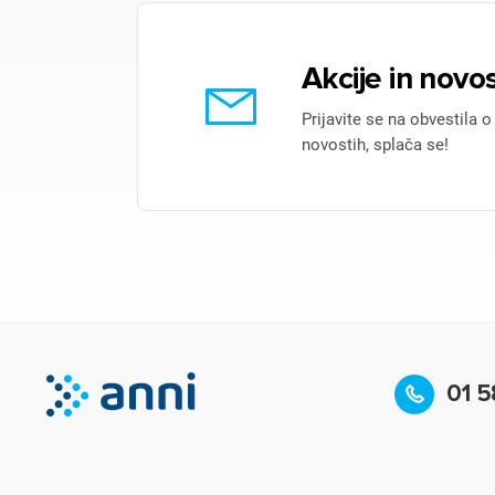
Akcije in novos
Prijavite se na obvestila o
novostih, splača se!
01 5