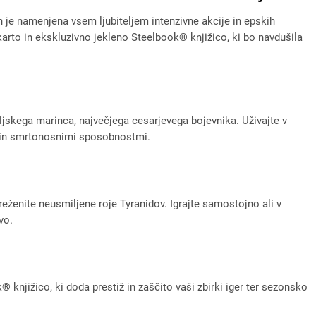
je namenjena vsem ljubiteljem intenzivne akcije in epskih
arto in ekskluzivno jekleno Steelbook® knjižico, ki bo navdušila
jskega marinca, največjega cesarjevega bojevnika. Uživajte v
em in smrtonosnimi sposobnostmi.
eženite neusmiljene roje Tyranidov. Igrajte samostojno ali v
vo.
 knjižico, ki doda prestiž in zaščito vaši zbirki iger ter sezonsko