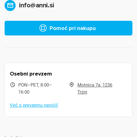
info@anni.si
Pomoč pri nakupu
Osebni prevzem
PON–PET, 8:00–
Motnica 7a, 1236
16:00
Trzin
Več o prevzemu naročil