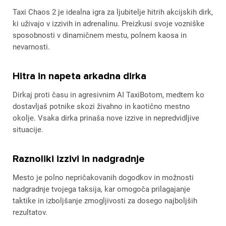
Taxi Chaos 2 je idealna igra za ljubitelje hitrih akcijskih dirk,
ki uživajo v izzivih in adrenalinu. Preizkusi svoje vozniške
sposobnosti v dinamičnem mestu, polnem kaosa in
nevarnosti.
Hitra in napeta arkadna dirka
Dirkaj proti času in agresivnim AI TaxiBotom, medtem ko
dostavljaš potnike skozi živahno in kaotično mestno
okolje. Vsaka dirka prinaša nove izzive in nepredvidljive
situacije.
Raznoliki izzivi in nadgradnje
Mesto je polno nepričakovanih dogodkov in možnosti
nadgradnje tvojega taksija, kar omogoča prilagajanje
taktike in izboljšanje zmogljivosti za dosego najboljših
rezultatov.