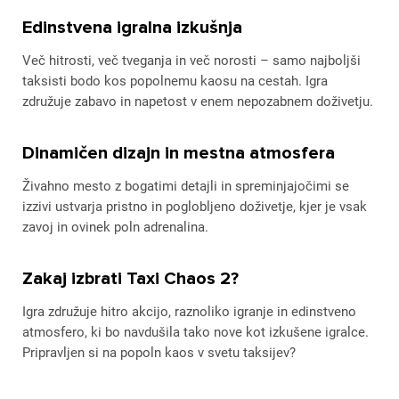
Edinstvena igralna izkušnja
Več hitrosti, več tveganja in več norosti – samo najboljši
taksisti bodo kos popolnemu kaosu na cestah. Igra
združuje zabavo in napetost v enem nepozabnem doživetju.
Dinamičen dizajn in mestna atmosfera
Živahno mesto z bogatimi detajli in spreminjajočimi se
izzivi ustvarja pristno in poglobljeno doživetje, kjer je vsak
zavoj in ovinek poln adrenalina.
Zakaj izbrati Taxi Chaos 2?
Igra združuje hitro akcijo, raznoliko igranje in edinstveno
atmosfero, ki bo navdušila tako nove kot izkušene igralce.
Pripravljen si na popoln kaos v svetu taksijev?