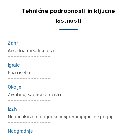
Tehnične podrobnosti in ključne
lastnosti
×
Prijava
Žanr
Arkadna dirkalna igra
Za dodajanje na seznam želja morate biti prijavljeni.
Igralci
Ena oseba
Prijava
Prekliči
Okolje
Živahno, kaotično mesto
Izzivi
Nepričakovani dogodki in spreminjajoči se pogoji
Nadgradnje