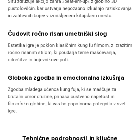
Sifu združuje akcijo žanra »beat-em-up« z globino 3D
pustolovščin, kar ustvarja nepozabno izkušnjo raziskovanja
in zahtevnih bojev v izmišljenem kitajskem mestu.
Čudovit ročno risan umetniški slog
Estetika igre je poklon klasičnim kung fu filmom, z izrazitim
ročno risanim stilom, ki poudarja teme maščevanja,
odrešitve in bojevnikove poti.
Globoka zgodba in emocionalna izkušnja
Zgodba mladega učenca kung fuja, ki se maščuje za
brutalni umor družine, prinaša čustveno napetost in
filozofsko globino, ki vas bo popolnoma potegnila v svet
igre.
Tehnične podrobnosti in ključne