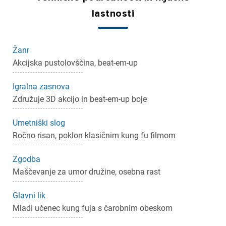
lastnosti
Žanr
Akcijska pustolovščina, beat-em-up
×
Prijava
Igralna zasnova
Združuje 3D akcijo in beat-em-up boje
Za dodajanje na seznam želja morate biti prijavljeni.
Umetniški slog
Ročno risan, poklon klasičnim kung fu filmom
Prijava
Prekliči
Zgodba
Maščevanje za umor družine, osebna rast
Glavni lik
Mladi učenec kung fuja s čarobnim obeskom