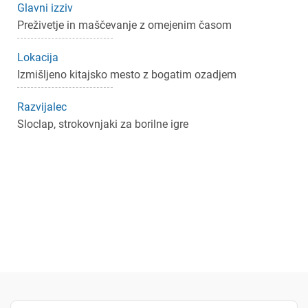
Glavni izziv
Preživetje in maščevanje z omejenim časom
Lokacija
Izmišljeno kitajsko mesto z bogatim ozadjem
Razvijalec
Sloclap, strokovnjaki za borilne igre