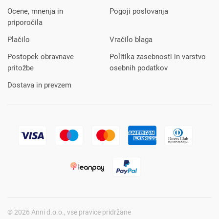
Ocene, mnenja in
Pogoji poslovanja
priporočila
Plačilo
Vračilo blaga
Postopek obravnave
Politika zasebnosti in varstvo
pritožbe
osebnih podatkov
Dostava in prevzem
© 2026 Anni d.o.o., vse pravice pridržane