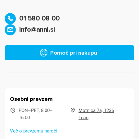
01 580 08 00
info@anni.si
Pomoč pri nakupu
Osebni prevzem
PON–PET, 8:00–
Motnica 7a, 1236
16:00
Trzin
Več o prevzemu naročil