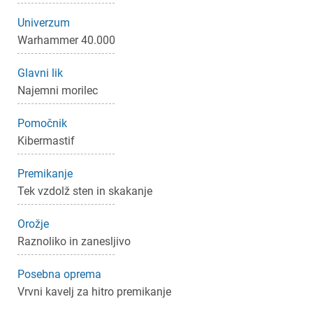
Univerzum
Warhammer 40.000
×
Prijava
Glavni lik
Za dodajanje na seznam želja morate biti prijavljeni.
Najemni morilec
Pomočnik
Kibermastif
Prijava
Prekliči
Premikanje
Tek vzdolž sten in skakanje
Orožje
Raznoliko in zanesljivo
Posebna oprema
Vrvni kavelj za hitro premikanje