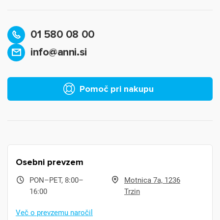
01 580 08 00
info@anni.si
Pomoč pri nakupu
Osebni prevzem
PON–PET, 8:00–
Motnica 7a, 1236
16:00
Trzin
Več o prevzemu naročil