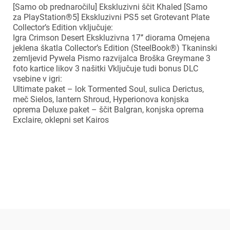
[Samo ob prednaročilu] Ekskluzivni ščit Khaled [Samo
za PlayStation®5] Ekskluzivni PS5 set Grotevant Plate
Collector’s Edition vključuje:
Igra Crimson Desert Ekskluzivna 17’’ diorama Omejena
jeklena škatla Collector’s Edition (SteelBook®) Tkaninski
zemljevid Pywela Pismo razvijalca Broška Greymane 3
foto kartice likov 3 našitki Vključuje tudi bonus DLC
vsebine v igri:
×
Prijava
Ultimate paket – lok Tormented Soul, sulica Derictus,
meč Sielos, lantern Shroud, Hyperionova konjska
oprema Deluxe paket – ščit Balgran, konjska oprema
Za dodajanje na seznam želja morate biti prijavljeni.
Exclaire, oklepni set Kairos
Prijava
Prekliči