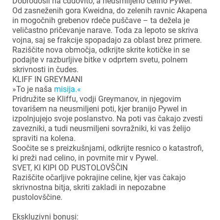
Dobrodošli na čudovito, a neusmiljeno celino Pywel.
Od zasneženih gora Kweidna, do zelenih ravnic Akapena
in mogočnih grebenov rdeče puščave – ta dežela je
veličastno pričevanje narave. Toda za lepoto se skriva
vojna, saj se frakcije spopadajo za oblast brez primere.
Raziščite nova območja, odkrijte skrite kotičke in se
podajte v razburljive bitke v odprtem svetu, polnem
skrivnosti in čudes.
KLIFF IN GREYMANI
»To je naša
misija.«
Pridružite se Kliffu, vodji Greymanov, in njegovim
tovarišem na neusmiljeni poti, kjer branijo Pywel in
izpolnjujejo svoje poslanstvo. Na poti vas čakajo zvesti
zavezniki, a tudi neusmiljeni sovražniki, ki vas želijo
spraviti na kolena.
Soočite se s preizkušnjami, odkrijte resnico o katastrofi,
ki preži nad celino, in povrnite mir v Pywel.
SVET, KI KIPI OD PUSTOLOVŠČIN
Raziščite očarljive pokrajine celine, kjer vas čakajo
skrivnostna bitja, skriti zakladi in nepozabne
pustolovščine.
Ekskluzivni bonusi: