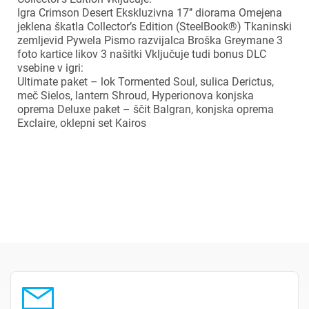
Igra Crimson Desert Ekskluzivna 17’’ diorama Omejena
jeklena škatla Collector’s Edition (SteelBook®) Tkaninski
zemljevid Pywela Pismo razvijalca Broška Greymane 3
foto kartice likov 3 našitki Vključuje tudi bonus DLC
vsebine v igri:
Ultimate paket – lok Tormented Soul, sulica Derictus,
×
meč Sielos, lantern Shroud, Hyperionova konjska
Prijava
oprema Deluxe paket – ščit Balgran, konjska oprema
Exclaire, oklepni set Kairos
Za dodajanje na seznam želja morate biti prijavljeni.
Prijava
Prekliči