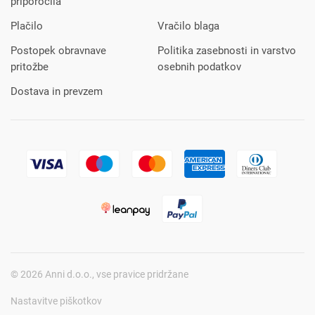
priporočila
Plačilo
Vračilo blaga
Postopek obravnave
Politika zasebnosti in varstvo
pritožbe
osebnih podatkov
Dostava in prevzem
© 2026 Anni d.o.o., vse pravice pridržane
Nastavitve piškotkov