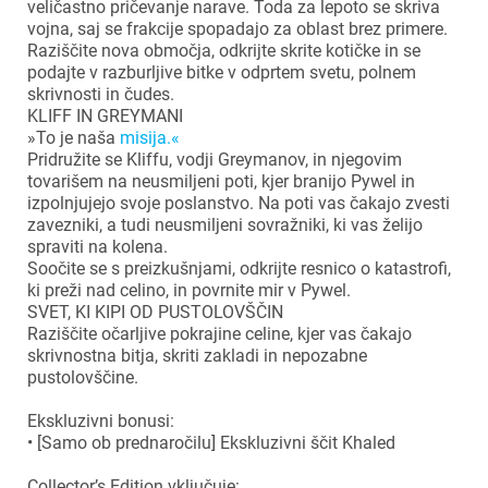
veličastno pričevanje narave. Toda za lepoto se skriva
vojna, saj se frakcije spopadajo za oblast brez primere.
Raziščite nova območja, odkrijte skrite kotičke in se
podajte v razburljive bitke v odprtem svetu, polnem
skrivnosti in čudes.
KLIFF IN GREYMANI
»To je naša
misija.«
Pridružite se Kliffu, vodji Greymanov, in njegovim
tovarišem na neusmiljeni poti, kjer branijo Pywel in
izpolnjujejo svoje poslanstvo. Na poti vas čakajo zvesti
zavezniki, a tudi neusmiljeni sovražniki, ki vas želijo
spraviti na kolena.
Soočite se s preizkušnjami, odkrijte resnico o katastrofi,
ki preži nad celino, in povrnite mir v Pywel.
SVET, KI KIPI OD PUSTOLOVŠČIN
Raziščite očarljive pokrajine celine, kjer vas čakajo
skrivnostna bitja, skriti zakladi in nepozabne
pustolovščine.
Ekskluzivni bonusi:
• [Samo ob prednaročilu] Ekskluzivni ščit Khaled
Collector’s Edition vključuje: