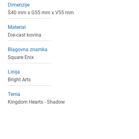
×
Prijava
Dimenzije
Š40 mm x G55 mm x V55 mm
Za dodajanje na seznam želja morate biti prijavljeni.
Material
Die-cast kovina
Prijava
Prekliči
Blagovna znamka
Square Enix
Linija
Bright Arts
Tema
Kingdom Hearts - Shadow