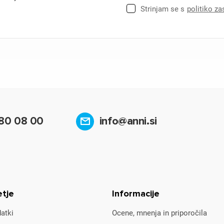
Strinjam se s
politiko z
80 08 00
info@anni.si
etje
Informacije
atki
Ocene, mnenja in priporočila