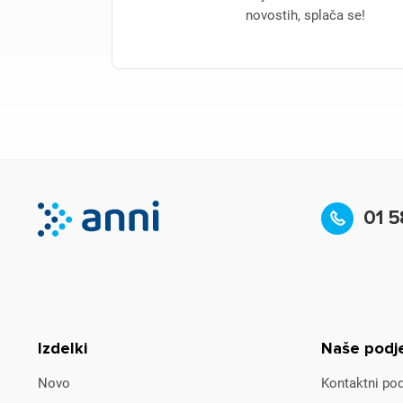
novostih, splača se!
01 5
Izdelki
Naše podj
Novo
Kontaktni pod