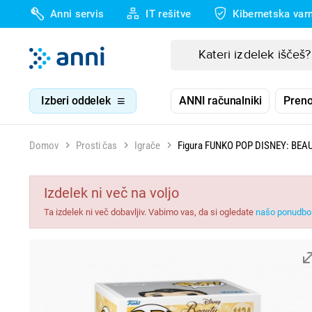
Anni servis
IT rešitve
Kibernetska var
Izberi oddelek
ANNI računalniki
Preno
Domov
Prosti čas
Igrače
Figura FUNKO POP DISNEY: BE
Izdelek ni več na voljo
Ta izdelek ni več dobavljiv. Vabimo vas, da si ogledate
našo ponudbo 