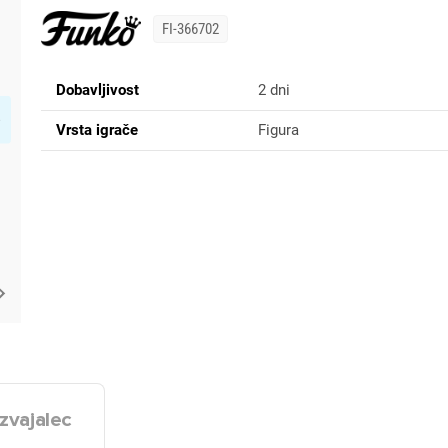
FI-366702
Dobavljivost
2 dni
Vrsta igrače
Figura
zvajalec