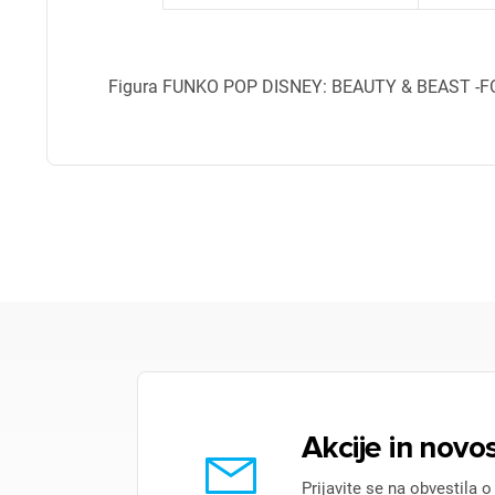
Figura FUNKO POP DISNEY: BEAUTY & BEAST 
Pr
Za 
P
Akcije in novos
Prijavite se na obvestila o