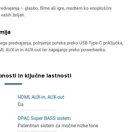
redvajanja – glasbo, filme ali igre, medtem ko enoploščni
vaših željah.
mija
nega predvajanja, polnjenje poteka preko USB Type-C priključka,
, AUX-in in AUX-out ter napajanje preko powerbanka.
nosti in ključne lastnosti
HDMI, AUX-in, AUX-out
ijava
Da
dodajanje na seznam želja morate biti prijavljeni.
DPAC Super BASS sistem
Patentiran sistem za močne nizke tone