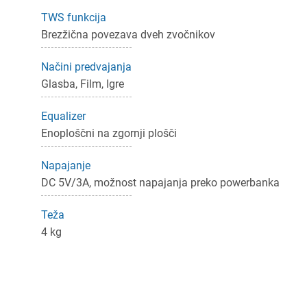
Prijava
rekliči
TWS funkcija
Brezžična povezava dveh zvočnikov
Načini predvajanja
Glasba, Film, Igre
Equalizer
Enoploščni na zgornji plošči
Napajanje
DC 5V/3A, možnost napajanja preko powerbanka
Teža
4 kg