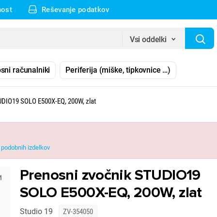
nost
Reševanje podatkov
Vsi oddelki
sni računalniki
Periferija (miške, tipkovnice …)
UDIO19 SOLO E500X-EQ, 200W, zlat
podobnih izdelkov
Prenosni zvočnik STUDIO19
SOLO E500X-EQ, 200W, zlat
Studio 19
ZV-354050