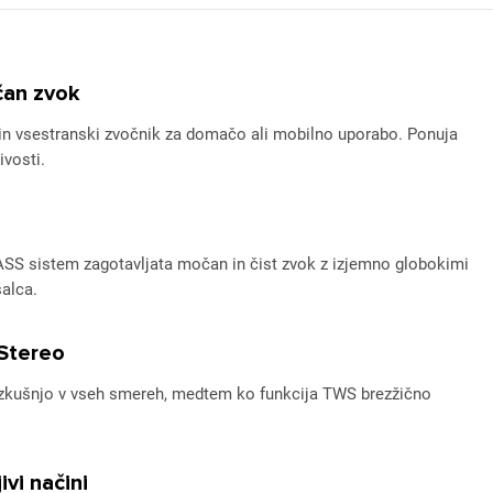
čan zvok
jiv in vsestranski zvočnik za domačo ali mobilno uporabo. Ponuja
vosti.
SS sistem zagotavljata močan in čist zvok z izjemno globokimi
šalca.
 Stereo
zkušnjo v vseh smereh, medtem ko funkcija TWS brezžično
vi načini