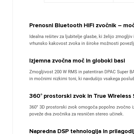
Prenosni Bluetooth HiFi zvočnik – mo
Idealna rešitev za ljubitelje glasbe, ki želijo zmogl
vrhunsko kakovost zvoka in široke možnosti povezlji
Izjemna zvočna moč in globoki basi
Zmogljivost 200 W RMS in patentiran DPAC Super BA
in močnimi nizkimi toni, ki navdušijo vsakega poslu
360° prostorski zvok in True Wireless
360° 3D prostorski zvok omogoča popolno zvočno i
poveže dva zvočnika za resničen stereo učinek.
Napredna DSP tehnologija in prilagodlji