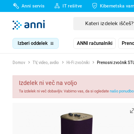
Anni servis
IT rešitve
Kibernetska var
Izberi oddelek
ANNI računalniki
Preno
Domov
TV, video, avdio
Hi-Fi zvočniki
Prenosni zvočnik ST
Izdelek ni več na voljo
Ta izdelek ni več dobavljiv. Vabimo vas, da si ogledate
našo ponudbo 