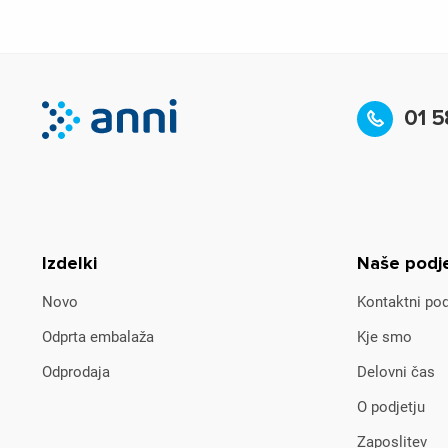
01 5
Izdelki
Naše podj
Novo
Kontaktni pod
Odprta embalaža
Kje smo
Odprodaja
Delovni čas
O podjetju
Zaposlitev