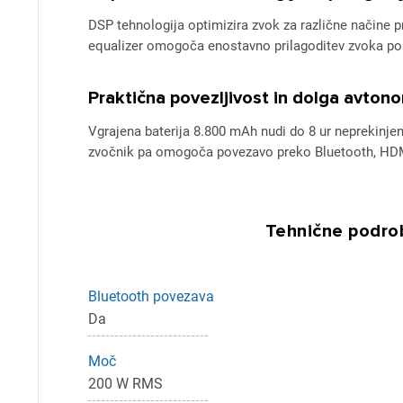
DSP tehnologija optimizira zvok za različne načine p
equalizer omogoča enostavno prilagoditev zvoka po 
Praktična povezljivost in dolga avtono
Vgrajena baterija 8.800 mAh nudi do 8 ur neprekinje
zvočnik pa omogoča povezavo preko Bluetooth, HDMI
Tehnične podrob
Bluetooth povezava
Pr
Da
Za 
Moč
200 W RMS