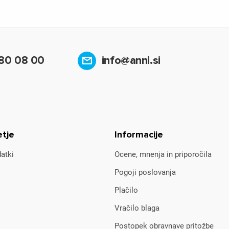
80 08 00
info@anni.si
etje
Informacije
atki
Ocene, mnenja in priporočila
Pogoji poslovanja
Plačilo
Vračilo blaga
Postopek obravnave pritožbe