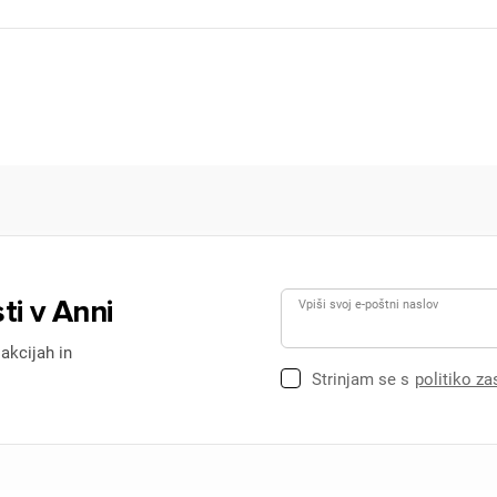
ti v Anni
Vpiši svoj e-poštni naslov
 akcijah in
Strinjam se s
politiko z