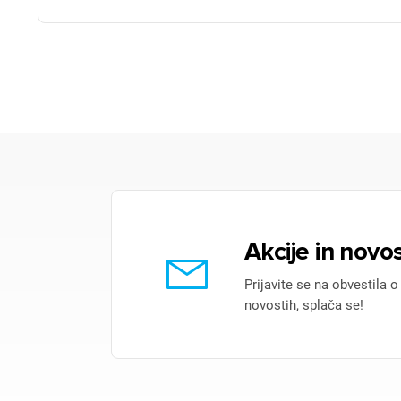
Akcije in novos
Prijavite se na obvestila o
novostih, splača se!