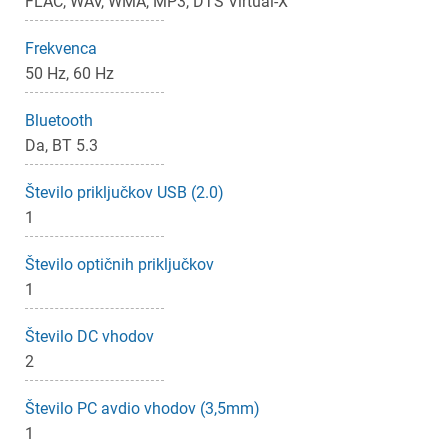
Prijava
FLAC, WAV, WMA, MP3, DTS Virtual-X
Frekvenca
Za dodajanje na seznam želja morate biti prijavljeni.
50 Hz, 60 Hz
Bluetooth
Prijava
Prekliči
Da, BT 5.3
Število priključkov USB (2.0)
1
Število optičnih priključkov
1
Število DC vhodov
2
Število PC avdio vhodov (3,5mm)
1