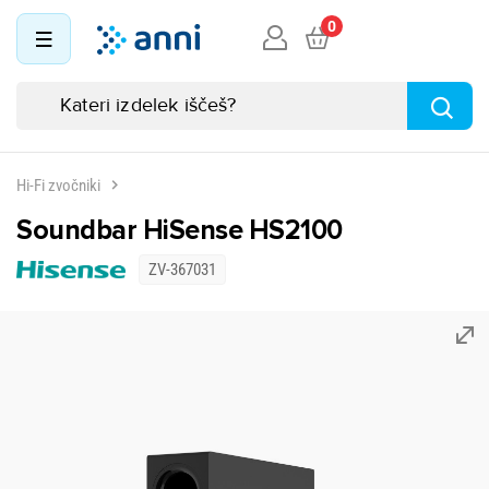
0
Hi-Fi zvočniki
Soundbar HiSense HS2100
ZV-367031