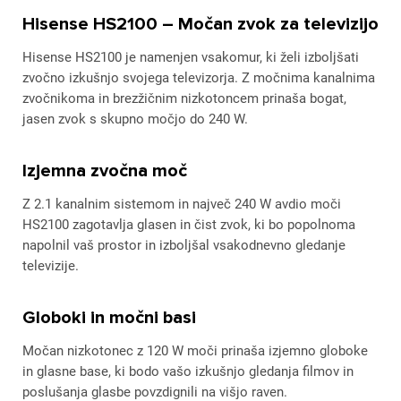
Hisense HS2100 – Močan zvok za televizijo
Hisense HS2100 je namenjen vsakomur, ki želi izboljšati
zvočno izkušnjo svojega televizorja. Z močnima kanalnima
zvočnikoma in brezžičnim nizkotoncem prinaša bogat,
jasen zvok s skupno močjo do 240 W.
Izjemna zvočna moč
Z 2.1 kanalnim sistemom in največ 240 W avdio moči
HS2100 zagotavlja glasen in čist zvok, ki bo popolnoma
napolnil vaš prostor in izboljšal vsakodnevno gledanje
televizije.
Globoki in močni basi
Močan nizkotonec z 120 W moči prinaša izjemno globoke
in glasne base, ki bodo vašo izkušnjo gledanja filmov in
poslušanja glasbe povzdignili na višjo raven.