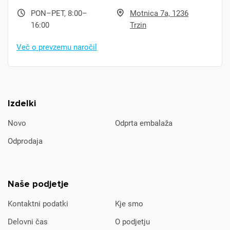
PON–PET, 8:00–
Motnica 7a, 1236
16:00
Trzin
Več o prevzemu naročil
Izdelki
Novo
Odprta embalaža
Odprodaja
Naše podjetje
Kontaktni podatki
Kje smo
Delovni čas
O podjetju