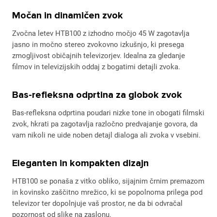
Močan in dinamičen zvok
Zvočna letev HTB100 z izhodno močjo 45 W zagotavlja
jasno in močno stereo zvokovno izkušnjo, ki presega
zmogljivost običajnih televizorjev. Idealna za gledanje
filmov in televizijskih oddaj z bogatimi detajli zvoka.
Bas-refleksna odprtina za globok zvok
Bas-refleksna odprtina poudari nizke tone in obogati filmski
zvok, hkrati pa zagotavlja razločno predvajanje govora, da
vam nikoli ne uide noben detajl dialoga ali zvoka v vsebini.
Eleganten in kompakten dizajn
HTB100 se ponaša z vitko obliko, sijajnim črnim premazom
in kovinsko zaščitno mrežico, ki se popolnoma prilega pod
televizor ter dopolnjuje vaš prostor, ne da bi odvračal
pozornost od slike na zaslonu.