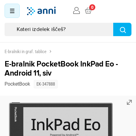
0
E-bralniki in graf. tablice
E-bralnik PocketBook InkPad Eo -
Android 11, siv
PocketBook
EK-347888