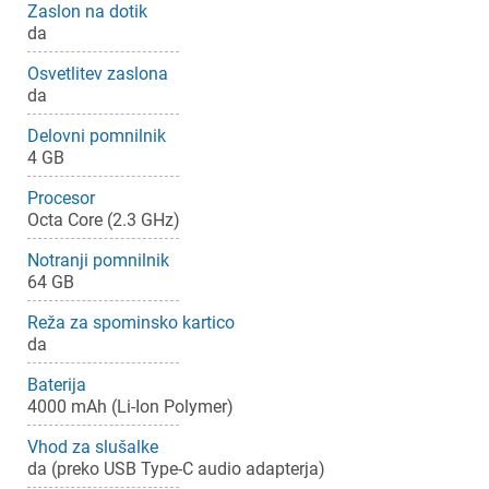
Zaslon na dotik
da
Osvetlitev zaslona
da
Delovni pomnilnik
4 GB
Procesor
Octa Core (2.3 GHz)
Notranji pomnilnik
64 GB
Reža za spominsko kartico
da
Baterija
4000 mAh (Li-Ion Polymer)
Vhod za slušalke
da (preko USB Type-C audio adapterja)