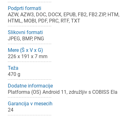
Podprti formati
AZW, AZW3, DOC, DOCX, EPUB, FB2, FB2.ZIP, HTM,
HTML, MOBI, PDF, PRC, RTF, TXT
Slikovni formati
JPEG, BMP, PNG
Mere (Š x V x G)
226 x 191 x 7 mm
Teža
470 g
Dodatne informacije
Platforma (OS) Android 11, združljiv s COBISS Ela
Garancija v mesecih
24