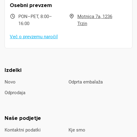
Osebni prevzem
PON–PET, 8:00–
Motnica 7a, 1236
16:00
Trzin
Več o prevzemu naročil
Izdelki
Novo
Odprta embalaža
Odprodaja
Naše podjetje
Kontaktni podatki
Kje smo