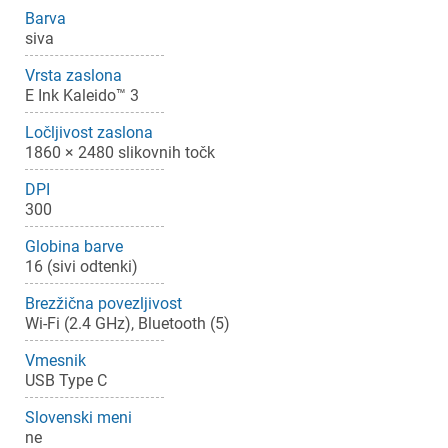
Barva
siva
Vrsta zaslona
E Ink Kaleido™ 3
Ločljivost zaslona
1860 × 2480 slikovnih točk
DPI
300
×
Prijava
Globina barve
16 (sivi odtenki)
Za dodajanje na seznam želja morate biti prijavljeni.
Brezžična povezljivost
Wi-Fi (2.4 GHz), Bluetooth (5)
Vmesnik
Prijava
Prekliči
USB Type C
Slovenski meni
ne