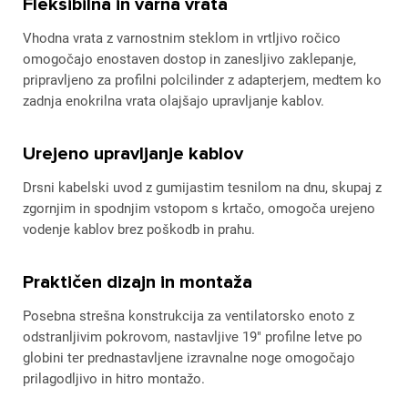
Fleksibilna in varna vrata
Vhodna vrata z varnostnim steklom in vrtljivo ročico
omogočajo enostaven dostop in zanesljivo zaklepanje,
pripravljeno za profilni polcilinder z adapterjem, medtem ko
zadnja enokrilna vrata olajšajo upravljanje kablov.
Urejeno upravljanje kablov
Drsni kabelski uvod z gumijastim tesnilom na dnu, skupaj z
zgornjim in spodnjim vstopom s krtačo, omogoča urejeno
vodenje kablov brez poškodb in prahu.
Praktičen dizajn in montaža
Posebna strešna konstrukcija za ventilatorsko enoto z
odstranljivim pokrovom, nastavljive 19" profilne letve po
globini ter prednastavljene izravnalne noge omogočajo
prilagodljivo in hitro montažo.