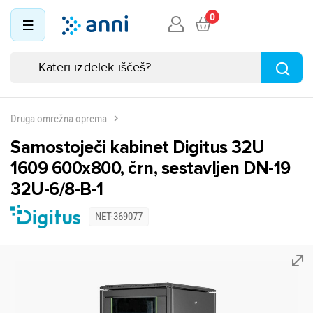
0
Druga omrežna oprema
Samostoječi kabinet Digitus 32U
1609 600x800, črn, sestavljen DN-19
32U-6/8-B-1
NET-369077