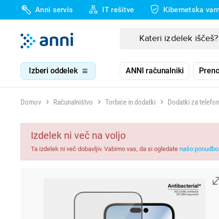
Anni servis
IT rešitve
Kibernetska var
Izberi oddelek
ANNI računalniki
Preno
Domov
Računalništvo
Torbice in dodatki
Dodatki za telefon
Izdelek ni več na voljo
Ta izdelek ni več dobavljiv. Vabimo vas, da si ogledate
našo ponudbo 