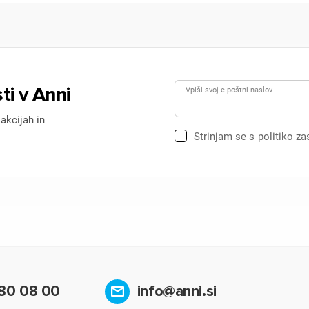
ti v Anni
Vpiši svoj e-poštni naslov
 akcijah in
Strinjam se s
politiko z
80 08 00
info@anni.si