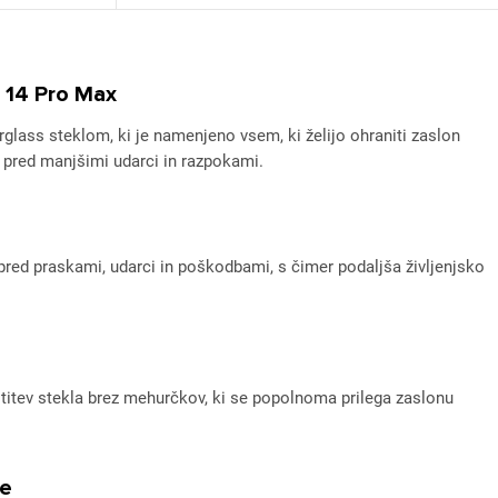
e 14 Pro Max
rglass steklom, ki je namenjeno vsem, ki želijo ohraniti zaslon
o pred manjšimi udarci in razpokami.
 pred praskami, udarci in poškodbami, s čimer podaljša življenjsko
titev stekla brez mehurčkov, ki se popolnoma prilega zaslonu
je