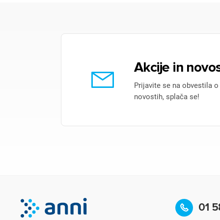
Akcije in novos
Prijavite se na obvestila o
novostih, splača se!
01 5