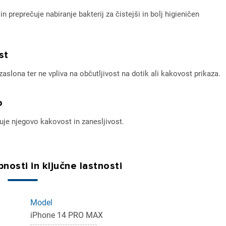
 preprečuje nabiranje bakterij za čistejši in bolj higieničen
st
aslona ter ne vpliva na občutljivost na dotik ali kakovost prikaza.
o
uje njegovo kakovost in zanesljivost.
ijava
dodajanje na seznam želja morate biti prijavljeni.
nosti in ključne lastnosti
Prijava
rekliči
Model
iPhone 14 PRO MAX