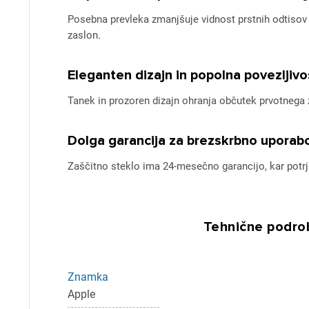
Posebna prevleka zmanjšuje vidnost prstnih odtisov in
zaslon.
Eleganten dizajn in popolna povezljivo
Tanek in prozoren dizajn ohranja občutek prvotnega z
Dolga garancija za brezskrbno uporab
Zaščitno steklo ima 24-mesečno garancijo, kar potrj
Pr
Za 
Tehnične podrob
P
Znamka
Apple