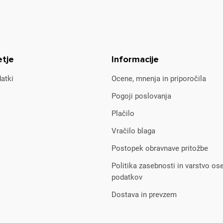
etje
Informacije
atki
Ocene, mnenja in priporočila
Pogoji poslovanja
Plačilo
Vračilo blaga
Postopek obravnave pritožbe
Politika zasebnosti in varstvo os
podatkov
Dostava in prevzem