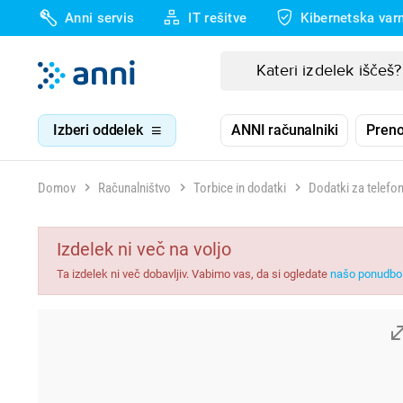
Anni servis
IT rešitve
Kibernetska var
Izberi oddelek
ANNI računalniki
Preno
Domov
Računalništvo
Torbice in dodatki
Dodatki za telefon
Izdelek ni več na voljo
Ta izdelek ni več dobavljiv. Vabimo vas, da si ogledate
našo ponudbo 