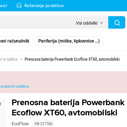
nost
Reševanje podatkov
Vsi oddelki
sni računalniki
Periferija (miške, tipkovnice …)
e in tablice
Prenosna baterija Powerbank Ecoflow XT60, avtomobilski
podobnih izdelkov
Prenosna baterija Powerbank
Ecoflow XT60, avtomobilski
EcoFlow
PB-317766