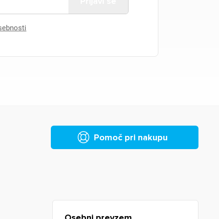
asebnosti
Pomoč pri nakupu
Osebni prevzem