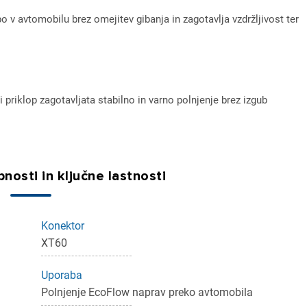
v avtomobilu brez omejitev gibanja in zagotavlja vzdržljivost ter
riklop zagotavljata stabilno in varno polnjenje brez izgub
ijava
dodajanje na seznam želja morate biti prijavljeni.
nosti in ključne lastnosti
Prijava
rekliči
Konektor
XT60
Uporaba
Polnjenje EcoFlow naprav preko avtomobila