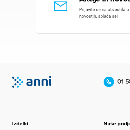
Prijavite se na obvestila o
novostih, splača se!
01 5
Izdelki
Naše podj