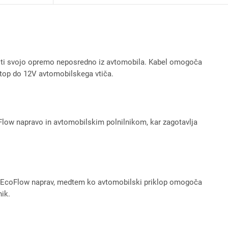
lniti svojo opremo neposredno iz avtomobila. Kabel omogoča
ostop do 12V avtomobilskega vtiča.
low napravo in avtomobilskim polnilnikom, kar zagotavlja
ino EcoFlow naprav, medtem ko avtomobilski priklop omogoča
nik.