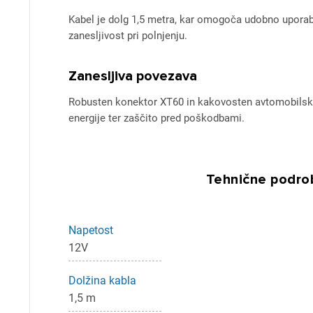
Kabel je dolg 1,5 metra, kar omogoča udobno uporabo 
zanesljivost pri polnjenju.
Zanesljiva povezava
Robusten konektor XT60 in kakovosten avtomobilski p
energije ter zaščito pred poškodbami.
Pr
Za 
Tehnične podrob
P
Napetost
12V
Dolžina kabla
1,5 m