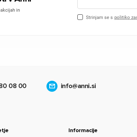
 akcijah in
Strinjam se s
politiko z
80 08 00
info@anni.si
etje
Informacije