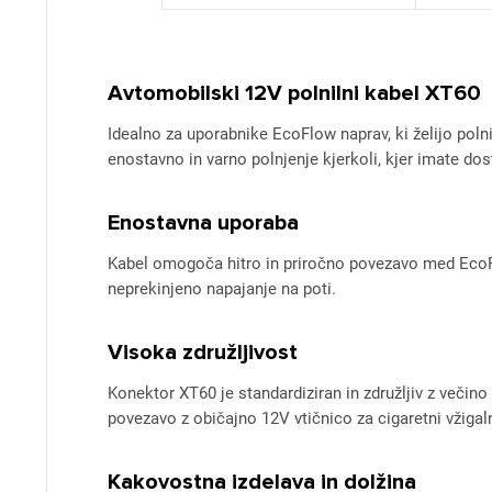
Avtomobilski 12V polnilni kabel XT60
Idealno za uporabnike EcoFlow naprav, ki želijo po
enostavno in varno polnjenje kjerkoli, kjer imate d
Enostavna uporaba
Kabel omogoča hitro in priročno povezavo med EcoF
neprekinjeno napajanje na poti.
Visoka združljivost
Konektor XT60 je standardiziran in združljiv z več
povezavo z običajno 12V vtičnico za cigaretni vžigal
Kakovostna izdelava in dolžina