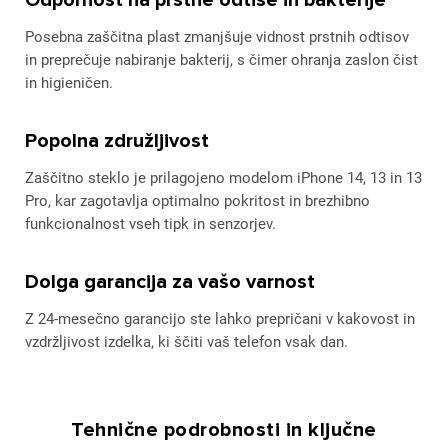
Odpornost na prstne odtise in bakterije
Posebna zaščitna plast zmanjšuje vidnost prstnih odtisov
in preprečuje nabiranje bakterij, s čimer ohranja zaslon čist
in higieničen.
Popolna združljivost
Zaščitno steklo je prilagojeno modelom iPhone 14, 13 in 13
Pro, kar zagotavlja optimalno pokritost in brezhibno
funkcionalnost vseh tipk in senzorjev.
Dolga garancija za vašo varnost
Z 24-mesečno garancijo ste lahko prepričani v kakovost in
vzdržljivost izdelka, ki ščiti vaš telefon vsak dan.
Tehnične podrobnosti in ključne