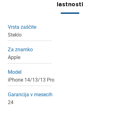
×
Prijava
lastnosti
Za dodajanje na seznam želja morate biti prijavljeni.
Vrsta zaščite
Steklo
Prijava
Prekliči
Za znamko
Apple
Model
iPhone 14/13/13 Pro
Garancija v mesecih
24