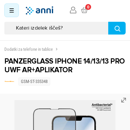
0
Dodatki za telefone in tablice
PANZERGLASS IPHONE 14/13/13 PRO
UWF AR+APLIKATOR
GSM-ST-335348