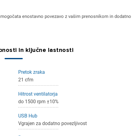
b omogočata enostavno povezavo z vašim prenosnikom in dodatno
nosti in ključne lastnosti
Pretok zraka
ijava
21 cfm
dodajanje na seznam želja morate biti prijavljeni.
Hitrost ventilatorja
do 1500 rpm ±10%
USB Hub
Prijava
rekliči
Vgrajen za dodatno povezljivost