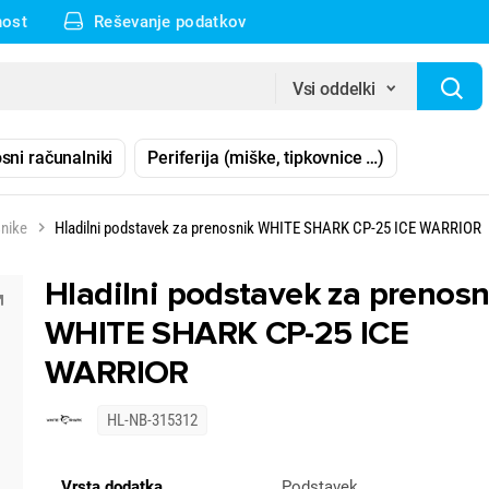
nost
Reševanje podatkov
Vsi oddelki
sni računalniki
Periferija (miške, tipkovnice …)
snike
Hladilni podstavek za prenosnik WHITE SHARK CP-25 ICE WARRIOR
Hladilni podstavek za prenosn
WHITE SHARK CP-25 ICE
WARRIOR
HL-NB-315312
Vrsta dodatka
Podstavek