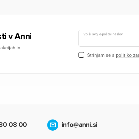
ti v Anni
Vpiši svoj e-poštni naslov
 akcijah in
Strinjam se s
politiko z
80 08 00
info@anni.si