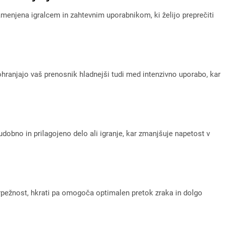
amenjena igralcem in zahtevnim uporabnikom, ki želijo preprečiti
 ohranjajo vaš prenosnik hladnejši tudi med intenzivno uporabo, kar
dobno in prilagojeno delo ali igranje, kar zmanjšuje napetost v
rpežnost, hkrati pa omogoča optimalen pretok zraka in dolgo