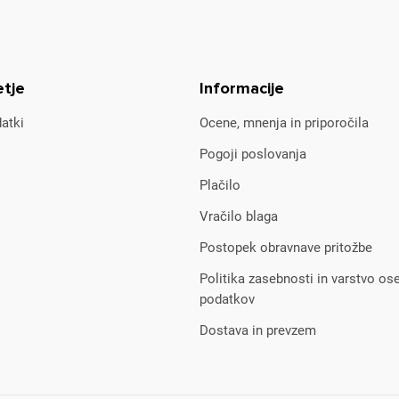
etje
Informacije
atki
Ocene, mnenja in priporočila
Pogoji poslovanja
Plačilo
Vračilo blaga
Postopek obravnave pritožbe
Politika zasebnosti in varstvo os
podatkov
Dostava in prevzem