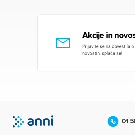
Akcije in novos
Prijavite se na obvestila o
novostih, splača se!
01 5