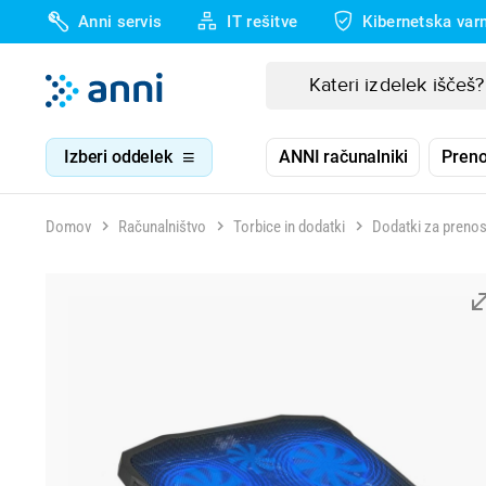
Anni servis
IT rešitve
Kibernetska var
Izberi oddelek
ANNI računalniki
Preno
Domov
Računalništvo
Torbice in dodatki
Dodatki za preno