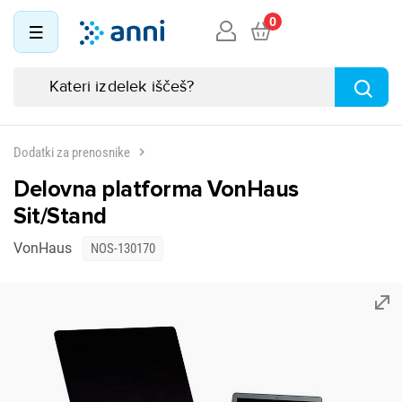
0
Dodatki za prenosnike
Delovna platforma VonHaus
Sit/Stand
VonHaus
NOS-130170