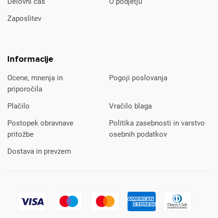
Delovni čas
O podjetju
Zaposlitev
Informacije
Ocene, mnenja in
Pogoji poslovanja
priporočila
Plačilo
Vračilo blaga
Postopek obravnave
Politika zasebnosti in varstvo
pritožbe
osebnih podatkov
Dostava in prevzem