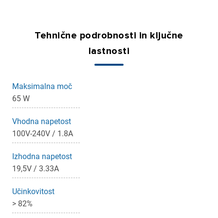
Tehnične podrobnosti in ključne
lastnosti
Maksimalna moč
65 W
Vhodna napetost
100V-240V / 1.8A
×
Prijava
Izhodna napetost
19,5V / 3.33A
Za dodajanje na seznam želja morate biti prijavljeni.
Učinkovitost
> 82%