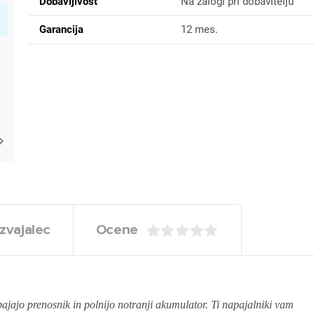
Dobavljivost
Na zalogi pri dobavitelju
Garancija
12 mes.
zvajalec
Ocene
ajajo prenosnik in polnijo notranji akumulator. Ti napajalniki vam