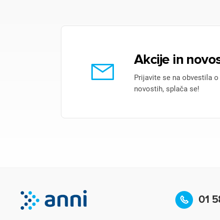
Akcije in novos
Prijavite se na obvestila o
novostih, splača se!
01 5