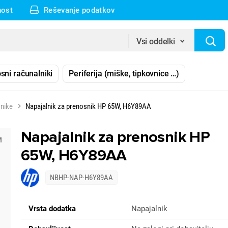
nost
Reševanje podatkov
Vsi oddelki
sni računalniki
Periferija (miške, tipkovnice …)
snike
Napajalnik za prenosnik HP 65W, H6Y89AA
Napajalnik za prenosnik HP
65W, H6Y89AA
NBHP-NAP-H6Y89AA
Vrsta dodatka
Napajalnik