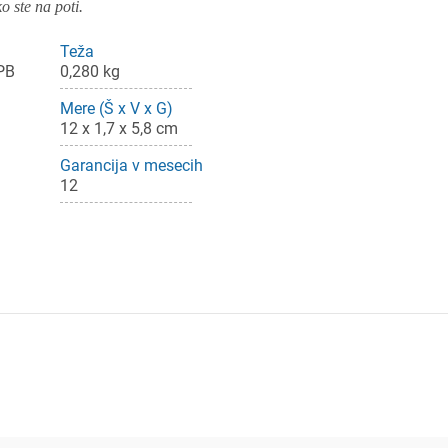
o ste na poti.
Teža
 PB
0,280 kg
Mere (Š x V x G)
12 x 1,7 x 5,8 cm
Garancija v mesecih
12
ijava
dodajanje na seznam želja morate biti prijavljeni.
Prijava
rekliči