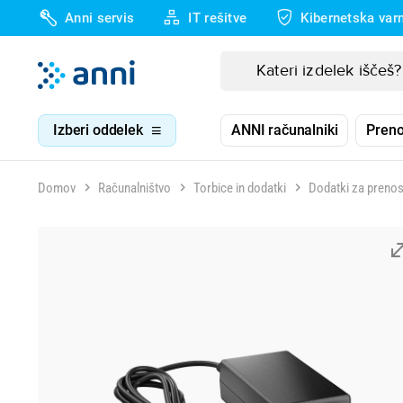
Anni servis
IT rešitve
Kibernetska var
Izberi oddelek
ANNI računalniki
Preno
Domov
Računalništvo
Torbice in dodatki
Dodatki za preno