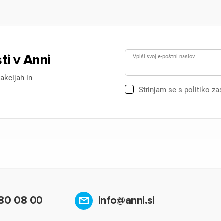
ti v Anni
Vpiši svoj e-poštni naslov
 akcijah in
Strinjam se s
politiko z
80 08 00
info@anni.si