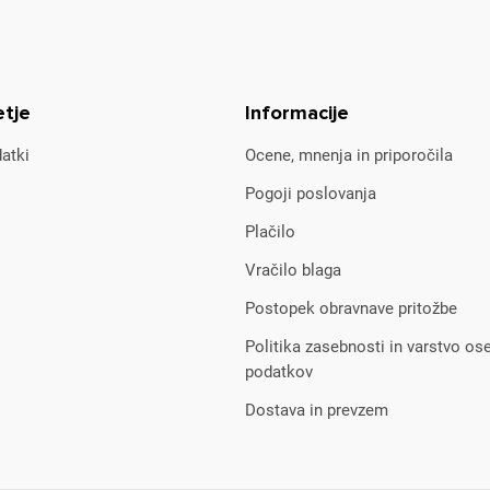
etje
Informacije
atki
Ocene, mnenja in priporočila
Pogoji poslovanja
Plačilo
Vračilo blaga
Postopek obravnave pritožbe
Politika zasebnosti in varstvo os
podatkov
Dostava in prevzem