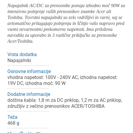
Napajalnik AC/DC za prenosnike ponuja izhodno moč 90W za
intenzivno polnjenje vaših prenosnikov znamke Acer ali
Toshiba. Tovrstni napajalniki so zelo vzdržljivi in varni, saj se
avtomatično prilagajajo polnjenju in ščitijo vašo napravo pred
vsemi nevarnostmi prekomerne napetosti. Ima priložena
navodila za uporabo in 3 različne priključke za prenosnike
Acer/Toshiba.
Vrsta dodatka
Napajalniki
Osnovne informacije
vhodna napetost: 100V - 240V AC, izhodna napetost:
19V DC, izhodna moč: 90 W
Dodatne informacije
dolžina kabla: 1,8 m za DC priklop, 1,2 m za AC priklop,
združljiv z večino prenosnikov ACER/TOSHIBA
Teža
468 g