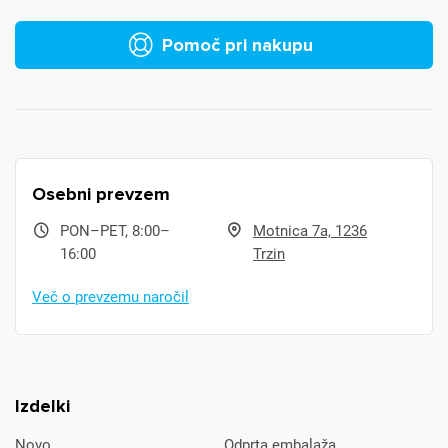
Pomoč pri nakupu
Osebni prevzem
PON–PET, 8:00–
Motnica 7a, 1236
16:00
Trzin
Več o prevzemu naročil
Izdelki
Novo
Odprta embalaža