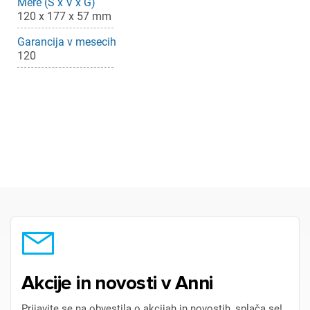
Mere (Š x V x G)
120 x 177 x 57 mm
Garancija v mesecih
120
×
Prijava
Za dodajanje na seznam želja morate biti prijavljeni.
Prijava
Prekliči
Akcije in novosti v Anni
Prijavite se na obvestila o akcijah in novostih, splača se!