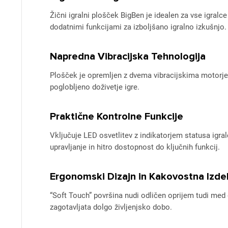
Žični igralni plošček BigBen je idealen za vse igral
dodatnimi funkcijami za izboljšano igralno izkušnjo.
Napredna Vibracijska Tehnologija
Plošček je opremljen z dvema vibracijskima motorjema
poglobljeno doživetje igre.
Praktične Kontrolne Funkcije
Vključuje LED osvetlitev z indikatorjem statusa igr
upravljanje in hitro dostopnost do ključnih funkcij.
Ergonomski Dizajn in Kakovostna Izde
“Soft Touch” površina nudi odličen oprijem tudi med
zagotavljata dolgo življenjsko dobo.