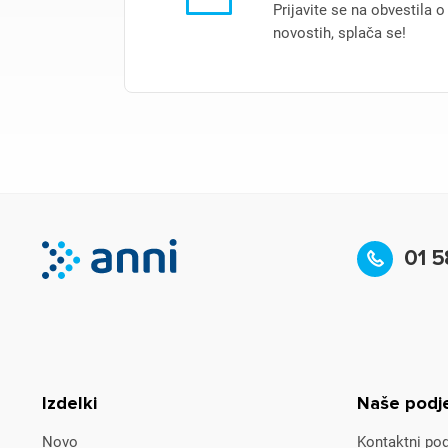
Prijavite se na obvestila o
novostih, splača se!
01 5
Izdelki
Naše podj
Novo
Kontaktni pod