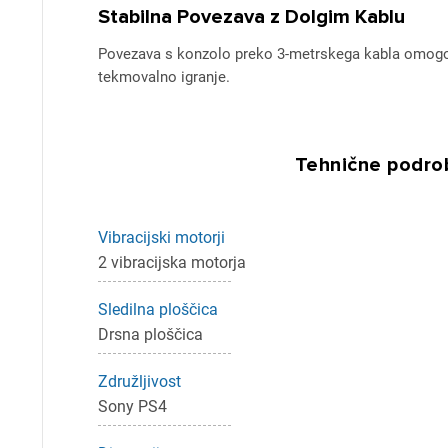
Stabilna Povezava z Dolgim Kablu
Povezava s konzolo preko 3-metrskega kabla omogoča
tekmovalno igranje.
Tehnične podrob
Pr
Za 
Vibracijski motorji
2 vibracijska motorja
Sledilna ploščica
P
Drsna ploščica
Združljivost
Sony PS4