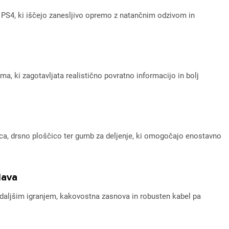
ce PS4, ki iščejo zanesljivo opremo z natančnim odzivom in
, ki zagotavljata realistično povratno informacijo in bolj
alca, drsno ploščico ter gumb za deljenje, ki omogočajo enostavno
lava
 daljšim igranjem, kakovostna zasnova in robusten kabel pa