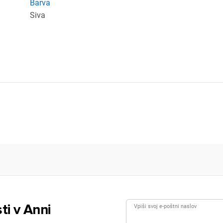
Barva
Siva
ti v Anni
Vpiši svoj e-poštni naslov