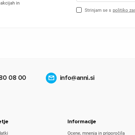
 akcijah in
Strinjam se s
politiko z
80 08 00
info@anni.si
etje
Informacije
atki
Ocene, mnenja in priporočila