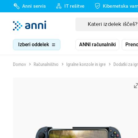
Anni servis
IT rešitve
Kibernetska var
Izberi oddelek
ANNI računalniki
Preno
Domov
Računalništvo
Igralne konzole in igre
Dodatki za ig