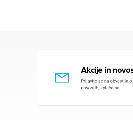
Akcije in novos
Prijavite se na obvestila o
novostih, splača se!