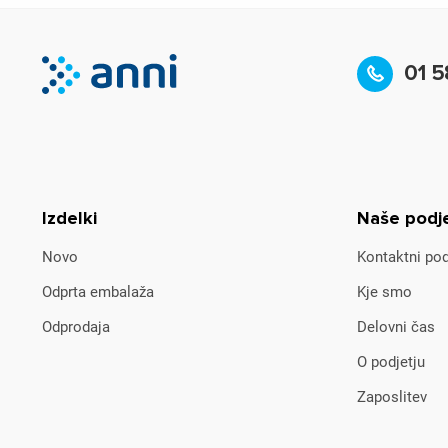
01 5
Izdelki
Naše podj
Novo
Kontaktni pod
Odprta embalaža
Kje smo
Odprodaja
Delovni čas
O podjetju
Zaposlitev