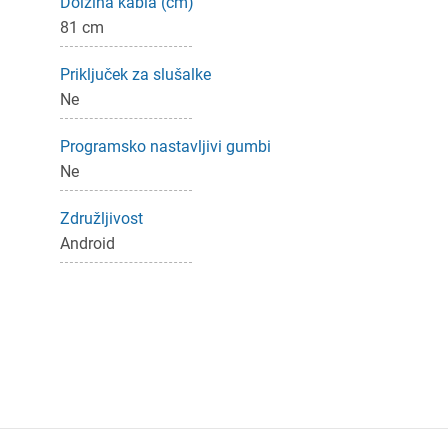
Prijava
rekliči
Dolžina kabla (cm)
81 cm
Priključek za slušalke
Ne
Programsko nastavljivi gumbi
Ne
Združljivost
Android