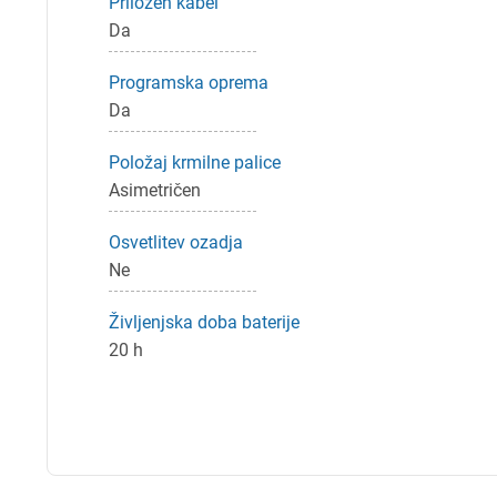
P
Priložen kabel
Da
Programska oprema
Da
Položaj krmilne palice
Asimetričen
Osvetlitev ozadja
Ne
Življenjska doba baterije
20 h