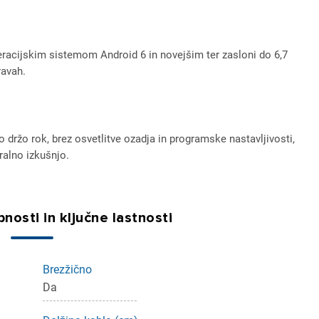
peracijskim sistemom Android 6 in novejšim ter zasloni do 6,7
ravah.
 držo rok, brez osvetlitve ozadja in programske nastavljivosti,
ralno izkušnjo.
nosti in ključne lastnosti
ijava
dodajanje na seznam želja morate biti prijavljeni.
Brezžično
Da