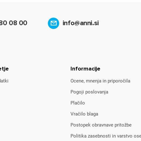
80 08 00
info@anni.si
etje
Informacije
atki
Ocene, mnenja in priporočila
Pogoji poslovanja
Plačilo
Vračilo blaga
Postopek obravnave pritožbe
Politika zasebnosti in varstvo os