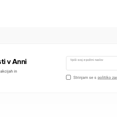
ti v Anni
Vpiši svoj e-poštni naslov
 akcijah in
Strinjam se s
politiko z