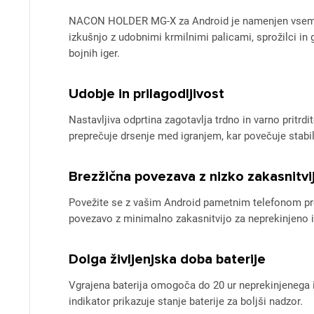
NACON HOLDER MG-X za Android je namenjen vsem igra
izkušnjo z udobnimi krmilnimi palicami, sprožilci in gu
bojnih iger.
Udobje in prilagodljivost
Nastavljiva odprtina zagotavlja trdno in varno pritr
preprečuje drsenje med igranjem, kar povečuje stabil
Brezžična povezava z nizko zakasnitvi
Povežite se z vašim Android pametnim telefonom prek
povezavo z minimalno zakasnitvijo za neprekinjeno i
Dolga življenjska doba baterije
Vgrajena baterija omogoča do 20 ur neprekinjenega i
indikator prikazuje stanje baterije za boljši nadzor.