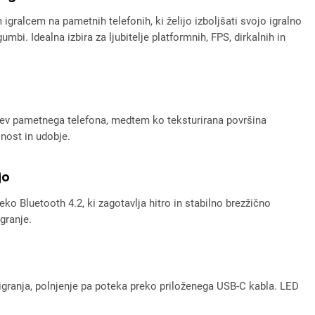
lcem na pametnih telefonih, ki želijo izboljšati svojo igralno
mbi. Idealna izbira za ljubitelje platformnih, FPS, dirkalnih in
ditev pametnega telefona, medtem ko teksturirana površina
nost in udobje.
jo
o Bluetooth 4.2, ki zagotavlja hitro in stabilno brezžično
granje.
granja, polnjenje pa poteka preko priloženega USB-C kabla. LED