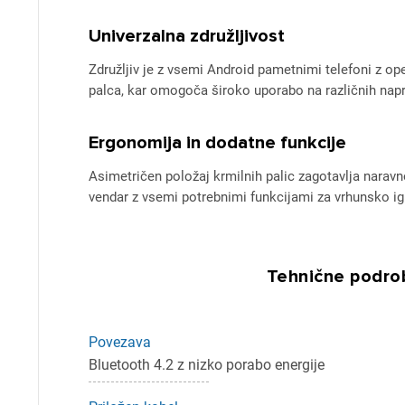
Univerzalna združljivost
Združljiv je z vsemi Android pametnimi telefoni z o
palca, kar omogoča široko uporabo na različnih nap
Ergonomija in dodatne funkcije
Asimetričen položaj krmilnih palic zagotavlja naravno
vendar z vsemi potrebnimi funkcijami za vrhunsko ig
Tehnične podrob
Pr
Za 
Povezava
Bluetooth 4.2 z nizko porabo energije