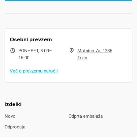
Osebni prevzem
PON–PET, 8:00–
Motnica 7a, 1236
16:00
Trzin
Več o prevzemu naročil
Izdelki
Novo
Odprta embalaža
Odprodaja