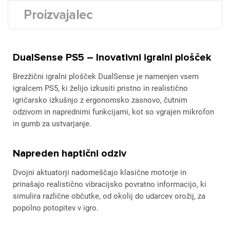
Proizvajalec
DualSense PS5 – Inovativni igralni plošček
Brezžični igralni plošček DualSense je namenjen vsem
igralcem PS5, ki želijo izkusiti pristno in realistično
igričarsko izkušnjo z ergonomsko zasnovo, čutnim
odzivom in naprednimi funkcijami, kot so vgrajen mikrofon
in gumb za ustvarjanje.
Napreden haptični odziv
Dvojni aktuatorji nadomeščajo klasične motorje in
prinašajo realistično vibracijsko povratno informacijo, ki
simulira različne občutke, od okolij do udarcev orožij, za
popolno potopitev v igro.