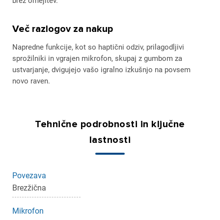
brez omejitev.
Več razlogov za nakup
Napredne funkcije, kot so haptični odziv, prilagodljivi
sprožilniki in vgrajen mikrofon, skupaj z gumbom za
ustvarjanje, dvigujejo vašo igralno izkušnjo na povsem
novo raven.
Tehnične podrobnosti in ključne
×
lastnosti
Prijava
Za dodajanje na seznam želja morate biti prijavljeni.
Povezava
Brezžična
Mikrofon
Prijava
Prekliči