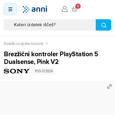
0
Dodatki za igralne konzole
Brezžični kontroler PlayStation 5
Dualsense, Pink V2
PS5-312024