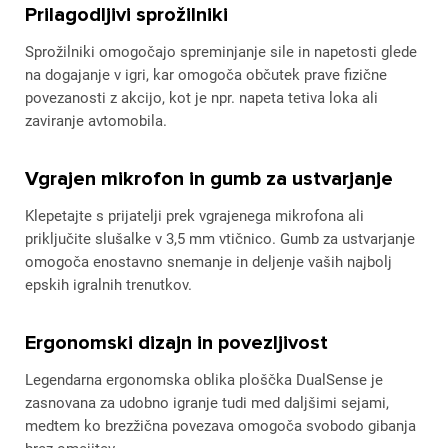
Prilagodljivi sprožilniki
Sprožilniki omogočajo spreminjanje sile in napetosti glede
na dogajanje v igri, kar omogoča občutek prave fizične
povezanosti z akcijo, kot je npr. napeta tetiva loka ali
zaviranje avtomobila.
Vgrajen mikrofon in gumb za ustvarjanje
Klepetajte s prijatelji prek vgrajenega mikrofona ali
priključite slušalke v 3,5 mm vtičnico. Gumb za ustvarjanje
omogoča enostavno snemanje in deljenje vaših najbolj
epskih igralnih trenutkov.
Ergonomski dizajn in povezljivost
Legendarna ergonomska oblika ploščka DualSense je
zasnovana za udobno igranje tudi med daljšimi sejami,
medtem ko brezžična povezava omogoča svobodo gibanja