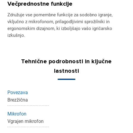
Večprednostne funkcije
Združuje vse pomembne funkcije za sodobno igranje,
vključno z mikrofonom, prilagodljivimi sprožilniki in
ergonomskim dizajnom, ki izboljšajo vašo igričarsko
izkušnjo.
Tehnične podrobnosti in ključne
lastnosti
×
Prijava
Povezava
Brezžična
Za dodajanje na seznam želja morate biti prijavljeni.
Mikrofon
Vgrajen mikrofon
Prijava
Prekliči