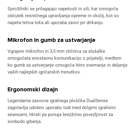
Sprožilniki se prilagajajo napetosti in sili, kar omogoča
občutek resničnega upravljanja opreme in okolij, kot so
napeta tetiva loka ali uporaba zavor pri dirkanju.
Mikrofon in gumb za ustvarjanje
Vgrajeni mikrofon in 3,5 mm vtičnica za slušalke
omogočata enostavno komunikacijo s prijatelji, medtem
ko gumb za ustvarjanje omogoča hitro snemanje in deljenje
vaših najlepših igričarskih trenutkov.
Ergonomski dizajn
Legendarna zasnova igralnega ploščka DualSense
zagotavlja udobno uporabo tudi med dolgimi igralnimi
seansami, hkrati pa ponuja brezžično povezljivost za
svobodo gibanja.