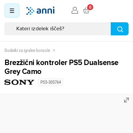
0
Dodatki za igralne konzole
Brezžični kontroler PS5 Dualsense
Grey Camo
PS5-305764