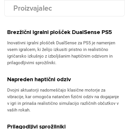
Proizvajalec
Brezžični igralni plošček DualSense PS5
Inovativni igralni plošček DualSense za PS5 je namenjen
vsem igralcem, ki želijo izkusiti pristno in realistično
igričarsko izkušnjo z izboljšanim haptičnim odzivom in
prilagodljivimi sprožilniki.
Napreden haptični odziv
Dvojni aktuatorji nadomeščajo klasične motorje za
vibracije, kar omogoča natančen fizični odziv na dogajanje
v igri in prinaša realistično simulacijo različnih občutkov v
vaših rokah.
Prilagodljivi sprožilniki