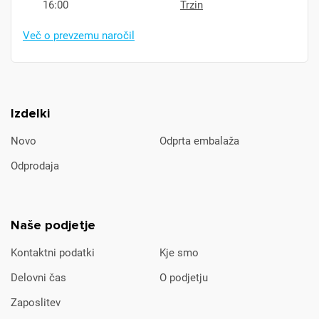
16:00
Trzin
Več o prevzemu naročil
Izdelki
Novo
Odprta embalaža
Odprodaja
Naše podjetje
Kontaktni podatki
Kje smo
Delovni čas
O podjetju
Zaposlitev