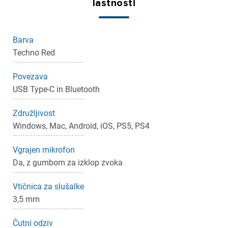
lastnosti
Barva
Techno Red
Povezava
USB Type-C in Bluetooth
×
Prijava
Združljivost
Windows, Mac, Android, iOS, PS5, PS4
Za dodajanje na seznam želja morate biti prijavljeni.
Vgrajen mikrofon
Da, z gumbom za izklop zvoka
Prijava
Prekliči
Vtičnica za slušalke
3,5 mm
Čutni odziv