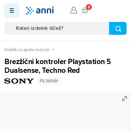
0
Dodatki za igralne konzole
Brezžični kontroler Playstation 5
Dualsense, Techno Red
PS-369544