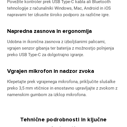
Povežite kontroler prek USB Type-C kabla ali Bluetooth
tehnologije z računalniki Windows, Mac, Android in iOS
napravami ter izkusite široko podporo za različne igre.
Napredna zasnova in ergonomija
Udobna in ikonična zasnova z izboljšanimi palicami,
vgrajen senzor gibanja ter baterija z možnostjo polnjenja
preko USB Type-C za dolgotrajno igranje.
Vgrajen mikrofon in nadzor zvoka
Klepetajte prek vgrajenega mikrofona, priključite slušalke
preko 3,5 mm vtičnice in enostavno upravljajte z zvokom z
namenskim gumbom za izklop mikrofona.
Tehnične podrobnosti in ključne