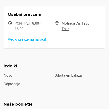
Osebni prevzem
PON–PET, 8:00–
Motnica 7a, 1236
16:00
Trzin
Več o prevzemu naročil
Izdelki
Novo
Odprta embalaža
Odprodaja
Naše podjetje