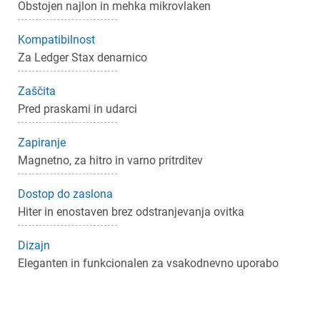
Obstojen najlon in mehka mikrovlaken
×
Prijava
Kompatibilnost
Za Ledger Stax denarnico
Za dodajanje na seznam želja morate biti prijavljeni.
Zaščita
Pred praskami in udarci
Prijava
Prekliči
Zapiranje
Magnetno, za hitro in varno pritrditev
Dostop do zaslona
Hiter in enostaven brez odstranjevanja ovitka
Dizajn
Eleganten in funkcionalen za vsakodnevno uporabo