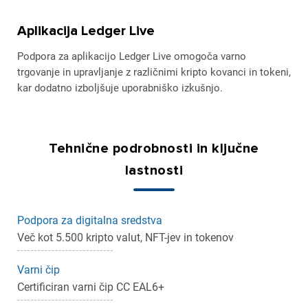
Aplikacija Ledger Live
Podpora za aplikacijo Ledger Live omogoča varno
trgovanje in upravljanje z različnimi kripto kovanci in tokeni,
kar dodatno izboljšuje uporabniško izkušnjo.
Tehnične podrobnosti in ključne
lastnosti
×
Prijava
Podpora za digitalna sredstva
Za dodajanje na seznam želja morate biti prijavljeni.
Več kot 5.500 kripto valut, NFT-jev in tokenov
Varni čip
Certificiran varni čip CC EAL6+
Prijava
Prekliči