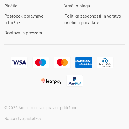
Plačilo
Vračilo blaga
Postopek obravnave
Politika zasebnosti in varstvo
pritožbe
osebnih podatkov
Dostava in prevzem
© 2026 Anni d.o.o., vse pravice pridržane
Nastavitve piškotkov