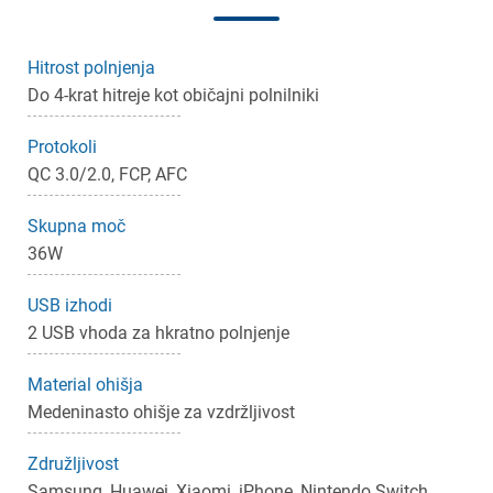
Hitrost polnjenja
Do 4-krat hitreje kot običajni polnilniki
×
Prijava
Protokoli
QC 3.0/2.0, FCP, AFC
Za dodajanje na seznam želja morate biti prijavljeni.
Skupna moč
36W
Prijava
Prekliči
USB izhodi
2 USB vhoda za hkratno polnjenje
Material ohišja
Medeninasto ohišje za vzdržljivost
Združljivost
Samsung, Huawei, Xiaomi, iPhone, Nintendo Switch,