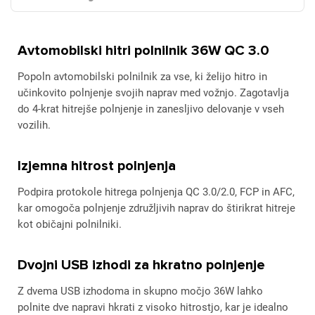
Avtomobilski hitri polnilnik 36W QC 3.0
Popoln avtomobilski polnilnik za vse, ki želijo hitro in
učinkovito polnjenje svojih naprav med vožnjo. Zagotavlja
do 4-krat hitrejše polnjenje in zanesljivo delovanje v vseh
vozilih.
Izjemna hitrost polnjenja
Podpira protokole hitrega polnjenja QC 3.0/2.0, FCP in AFC,
kar omogoča polnjenje združljivih naprav do štirikrat hitreje
kot običajni polnilniki.
Dvojni USB izhodi za hkratno polnjenje
Z dvema USB izhodoma in skupno močjo 36W lahko
polnite dve napravi hkrati z visoko hitrostjo, kar je idealno