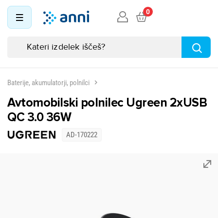
0
Baterije, akumulatorji, polnilci
Avtomobilski polnilec Ugreen 2xUSB
QC 3.0 36W
AD-170222