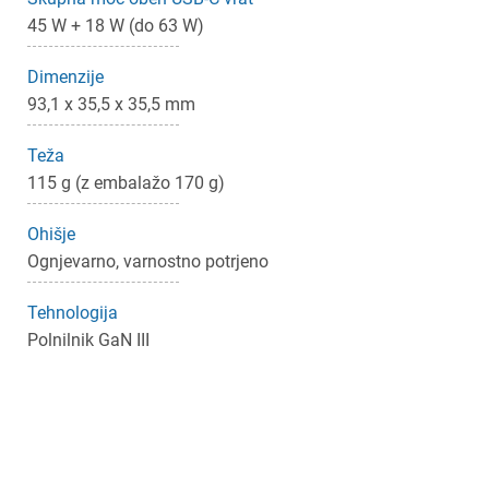
45 W + 18 W (do 63 W)
Dimenzije
93,1 x 35,5 x 35,5 mm
Teža
115 g (z embalažo 170 g)
Ohišje
Ognjevarno, varnostno potrjeno
Tehnologija
Polnilnik GaN III