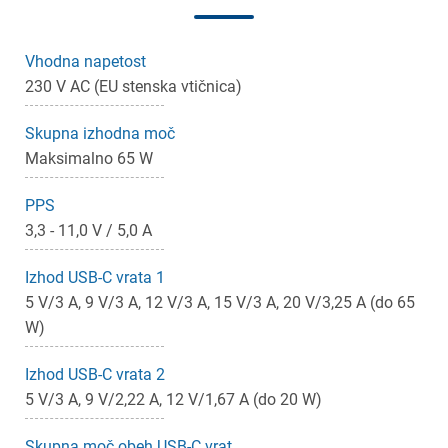
Vhodna napetost
230 V AC (EU stenska vtičnica)
Skupna izhodna moč
Maksimalno 65 W
PPS
3,3 - 11,0 V / 5,0 A
×
Prijava
Izhod USB-C vrata 1
Za dodajanje na seznam želja morate biti prijavljeni.
5 V/3 A, 9 V/3 A, 12 V/3 A, 15 V/3 A, 20 V/3,25 A (do 65
W)
Izhod USB-C vrata 2
Prijava
Prekliči
5 V/3 A, 9 V/2,22 A, 12 V/1,67 A (do 20 W)
Skupna moč obeh USB-C vrat