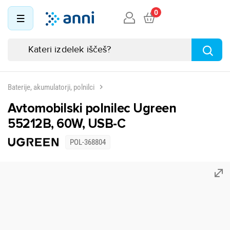
0
Baterije, akumulatorji, polnilci
Avtomobilski polnilec Ugreen
55212B, 60W, USB-C
POL-368804