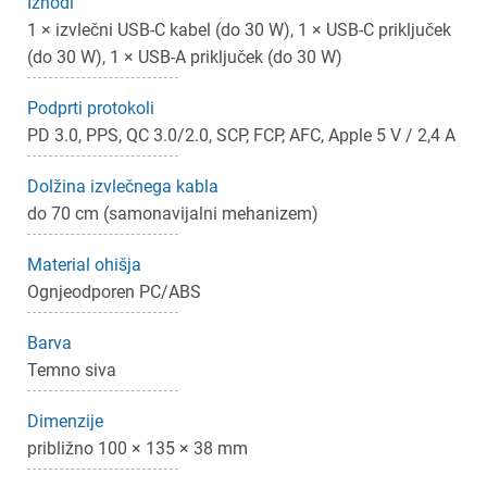
Izhodi
1 × izvlečni USB-C kabel (do 30 W), 1 × USB-C priključek
(do 30 W), 1 × USB-A priključek (do 30 W)
Prijava
Prekliči
Podprti protokoli
PD 3.0, PPS, QC 3.0/2.0, SCP, FCP, AFC, Apple 5 V / 2,4 A
Dolžina izvlečnega kabla
do 70 cm (samonavijalni mehanizem)
Material ohišja
Ognjeodporen PC/ABS
Barva
Temno siva
Dimenzije
približno 100 × 135 × 38 mm