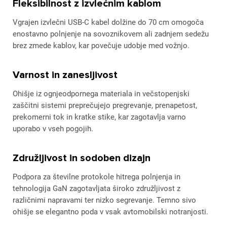
Fleksibilnost z izvlečnim kablom
Vgrajen izvlečni USB-C kabel dolžine do 70 cm omogoča
enostavno polnjenje na sovoznikovem ali zadnjem sedežu
brez zmede kablov, kar povečuje udobje med vožnjo.
Varnost in zanesljivost
Ohišje iz ognjeodpornega materiala in večstopenjski
zaščitni sistemi preprečujejo pregrevanje, prenapetost,
prekomerni tok in kratke stike, kar zagotavlja varno
uporabo v vseh pogojih.
Združljivost in sodoben dizajn
Podpora za številne protokole hitrega polnjenja in
tehnologija GaN zagotavljata široko združljivost z
različnimi napravami ter nizko segrevanje. Temno sivo
ohišje se elegantno poda v vsak avtomobilski notranjosti.