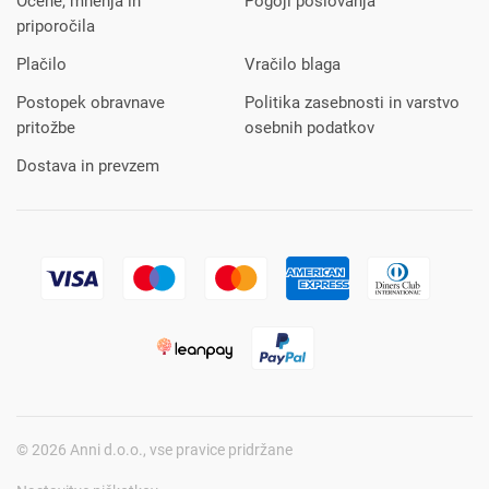
Ocene, mnenja in
Pogoji poslovanja
priporočila
Plačilo
Vračilo blaga
Postopek obravnave
Politika zasebnosti in varstvo
pritožbe
osebnih podatkov
Dostava in prevzem
© 2026 Anni d.o.o., vse pravice pridržane