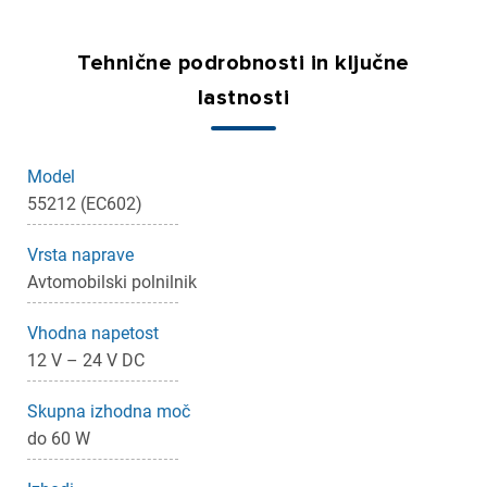
Tehnične podrobnosti in ključne
lastnosti
Model
55212 (EC602)
Vrsta naprave
Avtomobilski polnilnik
Vhodna napetost
12 V – 24 V DC
×
Prijava
Skupna izhodna moč
do 60 W
Za dodajanje na seznam želja morate biti prijavljeni.