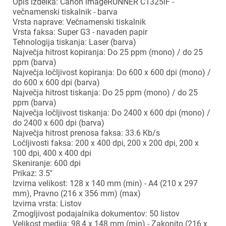
Opis izdelka: Canon imageRUNNER C1325iF -
večnamenski tiskalnik - barva
Vrsta naprave: Večnamenski tiskalnik
Vrsta faksa: Super G3 - navaden papir
Tehnologija tiskanja: Laser (barva)
Največja hitrost kopiranja: Do 25 ppm (mono) / do 25
ppm (barva)
Največja ločljivost kopiranja: Do 600 x 600 dpi (mono) /
do 600 x 600 dpi (barva)
Največja hitrost tiskanja: Do 25 ppm (mono) / do 25
ppm (barva)
Največja ločljivost tiskanja: Do 2400 x 600 dpi (mono) /
do 2400 x 600 dpi (barva)
Največja hitrost prenosa faksa: 33.6 Kb/s
Ločljivosti faksa: 200 x 400 dpi, 200 x 200 dpi, 200 x
100 dpi, 400 x 400 dpi
Skeniranje: 600 dpi
Prikaz: 3.5"
Izvirna velikost: 128 x 140 mm (min) - A4 (210 x 297
mm), Pravno (216 x 356 mm) (max)
Izvirna vrsta: Listov
Zmogljivost podajalnika dokumentov: 50 listov
Velikost medija: 98,4 x 148 mm (min) - Zakonito (216 x