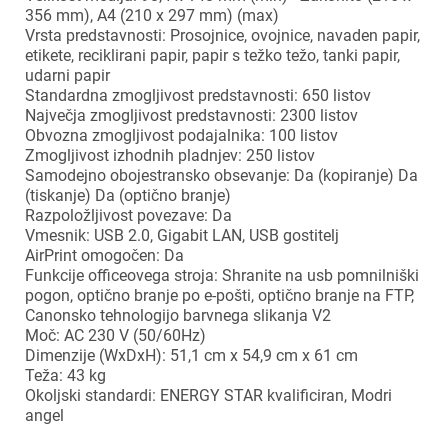
356 mm), A4 (210 x 297 mm) (max)
Vrsta predstavnosti: Prosojnice, ovojnice, navaden papir,
etikete, reciklirani papir, papir s težko težo, tanki papir,
udarni papir
Standardna zmogljivost predstavnosti: 650 listov
Največja zmogljivost predstavnosti: 2300 listov
Obvozna zmogljivost podajalnika: 100 listov
Zmogljivost izhodnih pladnjev: 250 listov
Samodejno obojestransko obsevanje: Da (kopiranje) Da
(tiskanje) Da (optično branje)
Razpoložljivost povezave: Da
Vmesnik: USB 2.0, Gigabit LAN, USB gostitelj
×
AirPrint omogočen: Da
Prijava
Funkcije officeovega stroja: Shranite na usb pomnilniški
pogon, optično branje po e-pošti, optično branje na FTP,
Za dodajanje na seznam želja morate biti prijavljeni.
Canonsko tehnologijo barvnega slikanja V2
Moč: AC 230 V (50/60Hz)
Dimenzije (WxDxH): 51,1 cm x 54,9 cm x 61 cm
Teža: 43 kg
Okoljski standardi: ENERGY STAR kvalificiran, Modri
Prijava
Prekliči
angel