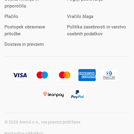
priporočila
Plačilo
Vračilo blaga
Postopek obravnave
Politika zasebnosti in varstvo
pritožbe
osebnih podatkov
Dostava in prevzem
© 2026 Anni d.o.o., vse pravice pridržane
Nastavitve piškotkov