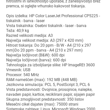
hitrostmi in lahkotnostjo uporabe, z zanesljivostjo brez
premca, si oglejte vrhunsko kakovost tiskanja.
Opis izdelka: HP Color LaserJet Professional CP5225 -
tiskalnik - barva - laser
Vrsta tiskalnika: Osebni tiskalnik - laser - barva
Teža: 40,9 kg
Razred velikosti medija: A3
Največja velikost medija: A3 (297 x 420 mm)
Hitrost tiskanja: Do 20 ppm - B/W - A4 (210 x 297
mm)Do 20 ppm - barva - A4 (210 x 297 mm)
Največja ločljivost (B&W): 600 dpi
Največja ločljivost (barva): 600 dpi
Tehnologija za izboljšanje slike: HP ImageREt 3600
Vmesnik: USB
Procesor: 540 MHz
RAM nameščen (max): 192 MB (448 MB)
Jezikovna simulacija: PCL 5, PostScript 3, PCL 6
Vrsta predstavnosti: Ovojnice, prosojnice, nalepke,
navaden papir, kartice, reciklirani papir, sijajen papir
Skupna zmogljivost predstavnosti: 350 listov
Mesečni cikel dajatev (max): 75000 strani
Sistemske zahteve: Linux, Microsoft Windows 2000,