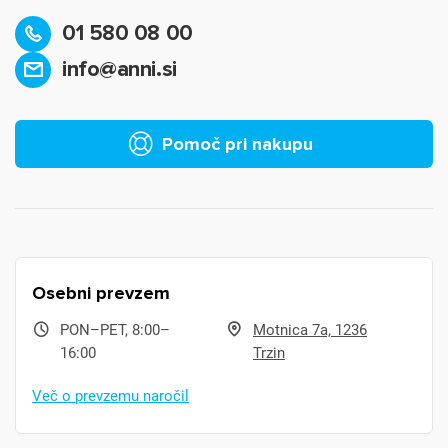
01 580 08 00
info@anni.si
Pomoč pri nakupu
Osebni prevzem
PON–PET, 8:00–
Motnica 7a, 1236
16:00
Trzin
Več o prevzemu naročil